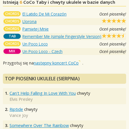
Istnieją
6
CoCo
Taby i chwyty ukulele w bazie danych
CHORDS
El Latido De Mi Corazón
Oceń piosenkę!
CHORDS
Llorona
CHORDS
Pamiętej Mnie
Oceń piosenkę!
TAB
Remember Me (simple Fingerstyle Version)
CHORDS
Un Poco Loco
Oceń piosenkę!
MIX
Un Poco Loco - Czech
Oceń piosenkę!
Przygotuj się na
następny koncert CoCo
.
TOP PIOSENKI UKULELE (SIERPNIA)
1.
Can't Help Falling In Love With You
chwyty
Elvis Presley
2.
Riptide
chwyty
Vance Joy
3.
Somewhere Over The Rainbow
chwyty