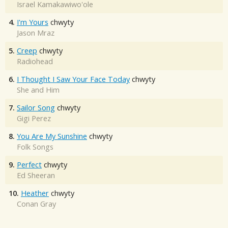
Israel Kamakawiwo'ole
4.
I'm Yours
chwyty
Jason Mraz
5.
Creep
chwyty
Radiohead
6.
I Thought I Saw Your Face Today
chwyty
She and Him
7.
Sailor Song
chwyty
Gigi Perez
8.
You Are My Sunshine
chwyty
Folk Songs
9.
Perfect
chwyty
Ed Sheeran
10.
Heather
chwyty
Conan Gray