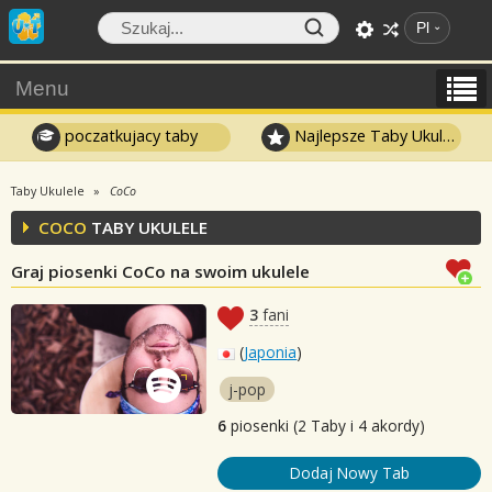
Pl
Menu
poczatkujacy taby
Najlepsze Taby Ukulele
Taby Ukulele
CoCo
COCO
TABY UKULELE
Graj piosenki CoCo na swoim ukulele
3
fani
(
Japonia
)
j-pop
6
piosenki (2 Taby i 4 akordy)
Dodaj Nowy Tab