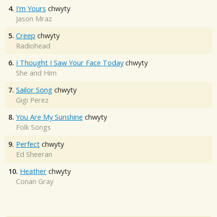
4.
I'm Yours
chwyty
Jason Mraz
5.
Creep
chwyty
Radiohead
6.
I Thought I Saw Your Face Today
chwyty
She and Him
7.
Sailor Song
chwyty
Gigi Perez
8.
You Are My Sunshine
chwyty
Folk Songs
9.
Perfect
chwyty
Ed Sheeran
10.
Heather
chwyty
Conan Gray