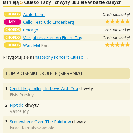
Istnieją
5
Clueso
Taby i chwyty ukulele w bazie danych
CHORDS
Achterbahn
Oceń piosenkę!
MIX
Cello Feat. Udo Lindenberg
CHORDS
Chicago
Oceń piosenkę!
CHORDS
Vier Jahreszeiten An Einem Tag
Oceń piosenkę!
CHORDS
Wart Mal
Part
Przygotuj się na
następny koncert Clueso
.
TOP PIOSENKI UKULELE (SIERPNIA)
1.
Can't Help Falling In Love With You
chwyty
Elvis Presley
2.
Riptide
chwyty
Vance Joy
3.
Somewhere Over The Rainbow
chwyty
Israel Kamakawiwo'ole