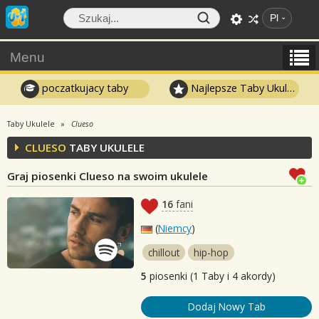
Pl
Menu
poczatkujacy taby
Najlepsze Taby Ukulele
Taby Ukulele
Clueso
CLUESO
TABY UKULELE
Graj piosenki Clueso na swoim ukulele
16
fani
(
Niemcy
)
chillout
hip-hop
5
piosenki (1 Taby i 4 akordy)
Dodaj Nowy Tab