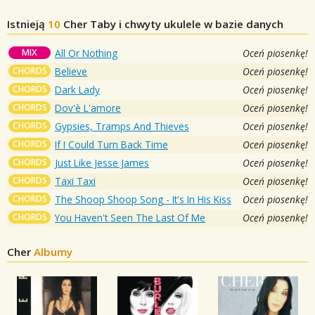
Istnieją
10
Cher
Taby i chwyty ukulele w bazie danych
MIX
All Or Nothing
Oceń piosenkę!
CHORDS
Believe
Oceń piosenkę!
CHORDS
Dark Lady
Oceń piosenkę!
CHORDS
Dov'è L'amore
Oceń piosenkę!
CHORDS
Gypsies, Tramps And Thieves
Oceń piosenkę!
CHORDS
If I Could Turn Back Time
Oceń piosenkę!
CHORDS
Just Like Jesse James
Oceń piosenkę!
CHORDS
Taxi Taxi
Oceń piosenkę!
CHORDS
The Shoop Shoop Song - It's In His Kiss
Oceń piosenkę!
CHORDS
You Haven't Seen The Last Of Me
Oceń piosenkę!
Cher
Albumy