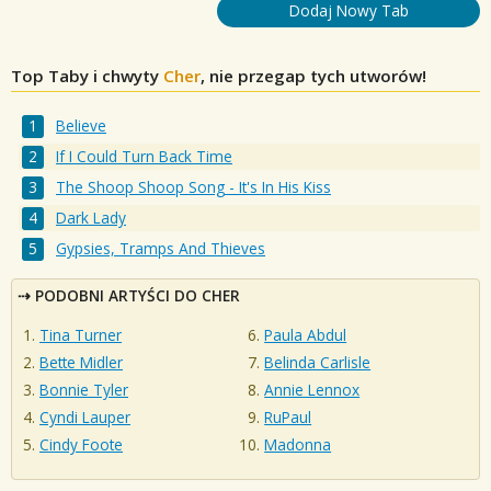
Dodaj Nowy Tab
Top Taby i chwyty
Cher
, nie przegap tych utworów!
Believe
If I Could Turn Back Time
The Shoop Shoop Song - It's In His Kiss
Dark Lady
Gypsies, Tramps And Thieves
PODOBNI ARTYŚCI DO CHER
Tina Turner
Paula Abdul
Bette Midler
Belinda Carlisle
Bonnie Tyler
Annie Lennox
Cyndi Lauper
RuPaul
Cindy Foote
Madonna