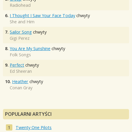
Radiohead
6.
I Thought I Saw Your Face Today
chwyty
She and Him
7.
Sailor Song
chwyty
Gigi Perez
8.
You Are My Sunshine
chwyty
Folk Songs
9.
Perfect
chwyty
Ed Sheeran
10.
Heather
chwyty
Conan Gray
POPULARNI ARTYŚCI
Twenty One Pilots