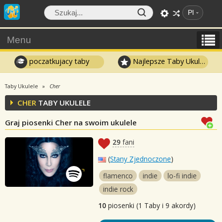
Pl
Menu
poczatkujacy taby
Najlepsze Taby Ukulele
Taby Ukulele
Cher
CHER
TABY UKULELE
Graj piosenki Cher na swoim ukulele
29
fani
(
Stany Zjednoczone
)
flamenco
indie
lo-fi indie
indie rock
10
piosenki (1 Taby i 9 akordy)