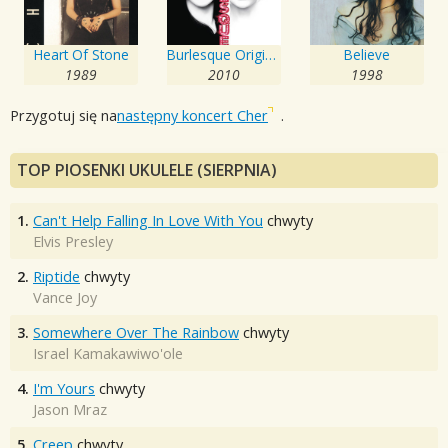
Heart Of Stone
Burlesque Original Motion Picture Soundtrack
Believe
1989
2010
1998
Przygotuj się na
następny koncert Cher
.
TOP PIOSENKI UKULELE (SIERPNIA)
1.
Can't Help Falling In Love With You
chwyty
Elvis Presley
2.
Riptide
chwyty
Vance Joy
3.
Somewhere Over The Rainbow
chwyty
Israel Kamakawiwo'ole
4.
I'm Yours
chwyty
Jason Mraz
5.
Creep
chwyty