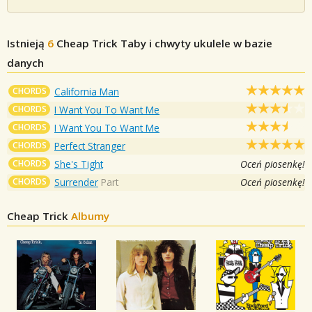
Istnieją
6
Cheap Trick
Taby i chwyty ukulele w bazie
danych
CHORDS
California Man
CHORDS
I Want You To Want Me
CHORDS
I Want You To Want Me
CHORDS
Perfect Stranger
CHORDS
She's Tight
Oceń piosenkę!
CHORDS
Surrender
Part
Oceń piosenkę!
Cheap Trick
Albumy