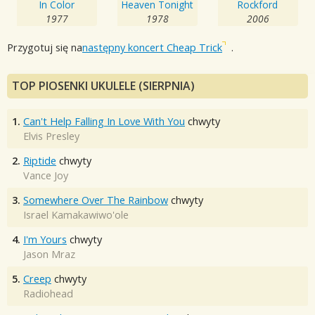
In Color
Heaven Tonight
Rockford
1977
1978
2006
Przygotuj się na
następny koncert Cheap Trick
.
TOP PIOSENKI UKULELE (SIERPNIA)
1.
Can't Help Falling In Love With You
chwyty
Elvis Presley
2.
Riptide
chwyty
Vance Joy
3.
Somewhere Over The Rainbow
chwyty
Israel Kamakawiwo'ole
4.
I'm Yours
chwyty
Jason Mraz
5.
Creep
chwyty
Radiohead