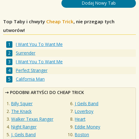
Dodaj Nowy Tab
Top Taby i chwyty
Cheap Trick
, nie przegap tych
utworów!
I Want You To Want Me
Surrender
I Want You To Want Me
Perfect Stranger
California Man
PODOBNI ARTYŚCI DO CHEAP TRICK
Billy Squier
J Geils Band
The Knack
Loverboy
Walker Texas Ranger
Heart
Night Ranger
Eddie Money
J. Geils Band
Boston