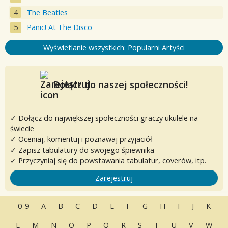
The Beatles
Panic! At The Disco
Wyświetlanie wszystkich: Popularni Artyści
Dołącz do naszej społeczności!
✓ Dołącz do największej społeczności graczy ukulele na
świecie
✓ Oceniaj, komentuj i poznawaj przyjaciół
✓ Zapisz tabulatury do swojego śpiewnika
✓ Przyczyniaj się do powstawania tabulatur, coverów, itp.
Zarejestruj
0-9
A
B
C
D
E
F
G
H
I
J
K
L
M
N
O
P
Q
R
S
T
U
V
W