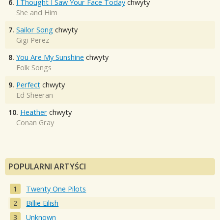
6.
I Thought I Saw Your Face Today
chwyty
She and Him
7.
Sailor Song
chwyty
Gigi Perez
8.
You Are My Sunshine
chwyty
Folk Songs
9.
Perfect
chwyty
Ed Sheeran
10.
Heather
chwyty
Conan Gray
POPULARNI ARTYŚCI
Twenty One Pilots
Billie Eilish
Unknown