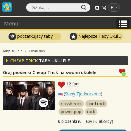
Pl
Menu
poczatkujacy taby
Najlepsze Taby Ukulele
Taby Ukulele
Cheap Trick
CHEAP TRICK
TABY UKULELE
Graj piosenki Cheap Trick na swoim ukulele
12
fani
(
Stany Zjednoczone
)
classic rock
hard rock
power pop
rock
6
piosenki (0 Taby i 6 akordy)