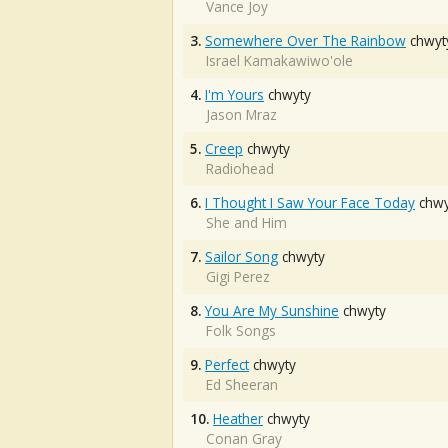
Vance Joy
3.
Somewhere Over The Rainbow
chwyt
Israel Kamakawiwo'ole
4.
I'm Yours
chwyty
Jason Mraz
5.
Creep
chwyty
Radiohead
6.
I Thought I Saw Your Face Today
chwy
She and Him
7.
Sailor Song
chwyty
Gigi Perez
8.
You Are My Sunshine
chwyty
Folk Songs
9.
Perfect
chwyty
Ed Sheeran
10.
Heather
chwyty
Conan Gray