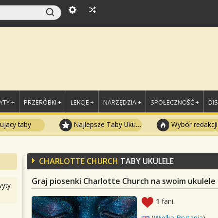
TY +
PRZERÓBKI +
LEKCJE +
NARZĘDZIA +
SPOŁECZNOŚĆ +
DI
ujacy taby
Najlepsze Taby Ukulele
Wybór redakcji
CHARLOTTE CHURCH
TABY UKULELE
Graj piosenki Charlotte Church na swoim ukulele
yty
1
fani
(
Wielka Brytania
)