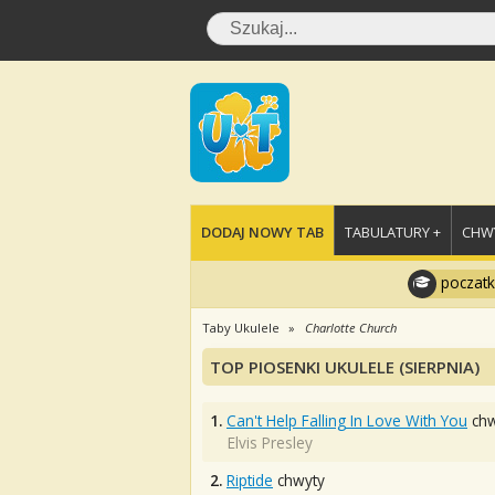
DODAJ NOWY TAB
TABULATURY +
CHWY
poczatk
Taby Ukulele
Charlotte Church
TOP PIOSENKI UKULELE (SIERPNIA)
1.
Can't Help Falling In Love With You
chw
Elvis Presley
2.
Riptide
chwyty