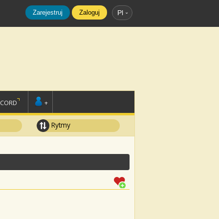
Zarejestruj
Zaloguj
Pl
SCORD
+
Rytmy