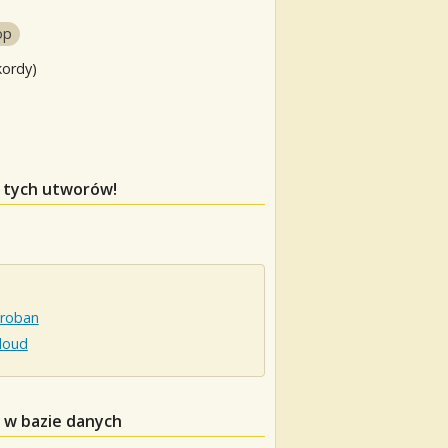
op
kordy)
p tych utworów!
Groban
Aloud
 w bazie danych