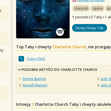
classical
opera
p
y
1
piosenki (0 Taby i 1 a
Dodaj Nowy Tab
Top Taby i chwyty
Charlotte Church
, nie przega
ty
Crazy Chick
PODOBNI ARTYŚCI DO CHARLOTTE CHURCH
Emma Bunton
Josh 
Russell Watson
Girls 
Istnieją
1
Charlotte Church
Taby i chwyty ukulele