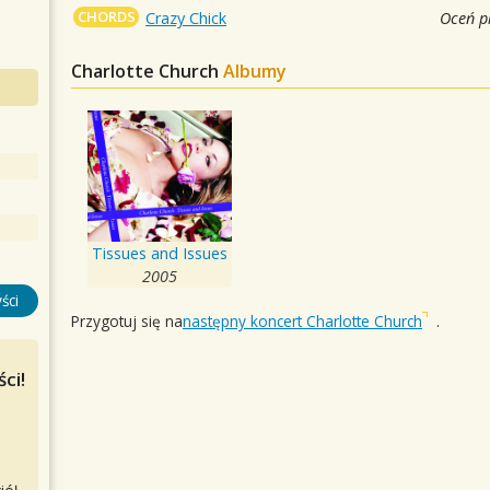
CHORDS
Crazy Chick
Oceń p
Charlotte Church
Albumy
Tissues and Issues
2005
ści
Przygotuj się na
następny koncert Charlotte Church
.
ci!