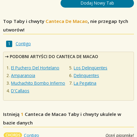
Dodaj Nowy Tab
Top Taby i chwyty
Canteca De Macao
, nie przegap tych
utworów!
Contigo
PODOBNI ARTYŚCI DO CANTECA DE MACAO
El Puchero Del Hortelano
Los Delinqüentes
Amparanoia
Delinquentes
Muchachito Bombo Infierno
La Pegatina
D'Callaos
Istnieją
1
Canteca de Macao
Taby i chwyty ukulele w
bazie danych
CHORDS
Contigo
Oceń piosenkę!