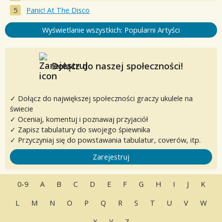
Panic! At The Disco
Wyświetlanie wszystkich: Popularni Artyści
Dołącz do naszej społeczności!
✓ Dołącz do największej społeczności graczy ukulele na
świecie
✓ Oceniaj, komentuj i poznawaj przyjaciół
✓ Zapisz tabulatury do swojego śpiewnika
✓ Przyczyniaj się do powstawania tabulatur, coverów, itp.
Zarejestruj
0-9
A
B
C
D
E
F
G
H
I
J
K
L
M
N
O
P
Q
R
S
T
U
V
W
X
Y
Z