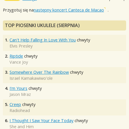
Przygotuj się na
następny koncert Canteca de Macao
.
TOP PIOSENKI UKULELE (SIERPNIA)
1.
Can't Help Falling In Love With You
chwyty
Elvis Presley
2.
Riptide
chwyty
Vance Joy
3.
Somewhere Over The Rainbow
chwyty
Israel Kamakawiwo'ole
4.
I'm Yours
chwyty
Jason Mraz
5.
Creep
chwyty
Radiohead
6.
I Thought I Saw Your Face Today
chwyty
She and Him