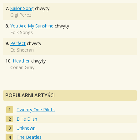
7.
Sailor Song
chwyty
Gigi Perez
8.
You Are My Sunshine
chwyty
Folk Songs
9.
Perfect
chwyty
Ed Sheeran
10.
Heather
chwyty
Conan Gray
POPULARNI ARTYŚCI
Twenty One Pilots
Billie Eilish
Unknown
The Beatles