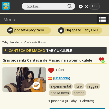
Pl
Menu
poczatkujacy taby
Najlepsze Taby Ukulele
Taby Ukulele
Canteca de Macao
CANTECA DE MACAO
TABY UKULELE
Graj piosenki Canteca de Macao na swoim ukulele
1
fani
(
Hiszpania
)
experimental
funk
reggae
bossa nova
samba
1
piosenki (0 Taby i 1 akordy)