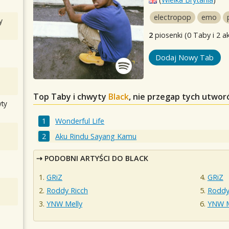
electropop
emo
y
2
piosenki (0 Taby i 2 a
Dodaj Nowy Tab
Top Taby i chwyty
Black
, nie przegap tych utwor
ty
Wonderful Life
Aku Rindu Sayang Kamu
PODOBNI ARTYŚCI DO BLACK
GRiZ
GRiZ
Roddy Ricch
Roddy
YNW Melly
YNW M