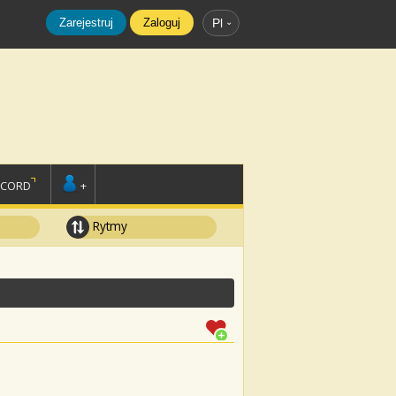
Zarejestruj
Zaloguj
Pl
SCORD
+
Rytmy