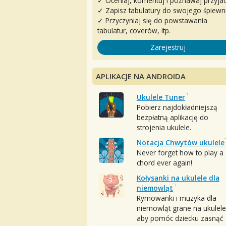
✓ Oceniaj, komentuj i poznawaj przyjac
✓ Zapisz tabulatury do swojego śpiewn
✓ Przyczyniaj się do powstawania
tabulatur, coverów, itp.
Zarejestruj
APLIKACJE NA ANDROIDA
Ukulele Tuner
Pobierz najdokładniejszą
bezpłatną aplikację do
strojenia ukulele.
Notacja Chwytów ukulele
Never forget how to play a
chord ever again!
Kołysanki na ukulele dla
niemowląt
Rymowanki i muzyka dla
niemowląt grane na ukulele
aby pomóc dziecku zasnąć :