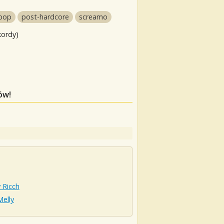
pop
post-hardcore
screamo
kordy)
ów!
 Ricch
elly