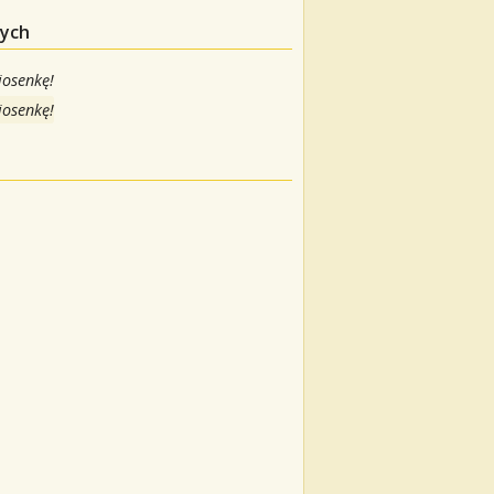
nych
iosenkę!
iosenkę!