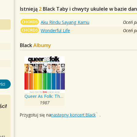
Istnieją
2
Black
Taby i chwyty ukulele w bazie da
CHORDS
Aku Rindu Sayang Kamu
Oceń p
CHORDS
Wonderful Life
Oceń p
Black
Albumy
ści
Queer As Folk: The Fourth Season
1987
ci!
Przygotuj się na
następny koncert Black
.