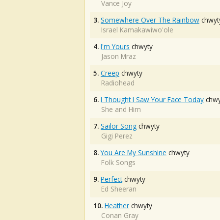
Vance Joy
3.
Somewhere Over The Rainbow
chwyt
Israel Kamakawiwo'ole
4.
I'm Yours
chwyty
Jason Mraz
5.
Creep
chwyty
Radiohead
6.
I Thought I Saw Your Face Today
chwy
She and Him
7.
Sailor Song
chwyty
Gigi Perez
8.
You Are My Sunshine
chwyty
Folk Songs
9.
Perfect
chwyty
Ed Sheeran
10.
Heather
chwyty
Conan Gray