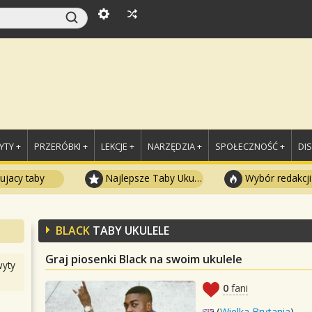
TY +
PRZERÓBKI +
LEKCJE +
NARZĘDZIA +
SPOŁECZNOŚĆ +
DI
ujacy taby
Najlepsze Taby Ukulele
Wybór redakcji
BLACK
TABY UKULELE
Graj piosenki Black na swoim ukulele
yty
0
fani
(
Wielka Brytania
)