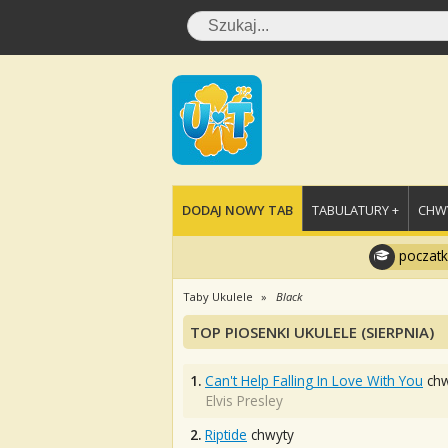
DODAJ NOWY TAB
TABULATURY +
CHWY
poczatk
Taby Ukulele
Black
TOP PIOSENKI UKULELE (SIERPNIA)
1.
Can't Help Falling In Love With You
chw
Elvis Presley
2.
Riptide
chwyty