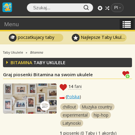
Pl
Menu
poczatkujacy taby
Najlepsze Taby Ukulele
Taby Ukulele
Bitamina
BITAMINA
TABY UKULELE
Graj piosenki Bitamina na swoim ukulele
14
fani
(
Polska
)
chillout
Muzyka country
experimental
hip-hop
Latynoski
1
piosenki (0 Taby i 1 akordy)