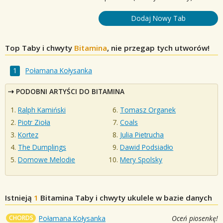
Dodaj Nowy Tab
Top Taby i chwyty
Bitamina
, nie przegap tych utworów!
Połamana Kołysanka
PODOBNI ARTYŚCI DO BITAMINA
Ralph Kamiński
Tomasz Organek
Piotr Zioła
Coals
Kortez
Julia Pietrucha
The Dumplings
Dawid Podsiadło
Domowe Melodie
Mery Spolsky
Istnieją
1
Bitamina
Taby i chwyty ukulele w bazie danych
CHORDS
Połamana Kołysanka
Oceń piosenkę!