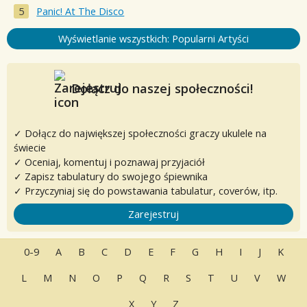
Panic! At The Disco
Wyświetlanie wszystkich: Popularni Artyści
Dołącz do naszej społeczności!
✓ Dołącz do największej społeczności graczy ukulele na
świecie
✓ Oceniaj, komentuj i poznawaj przyjaciół
✓ Zapisz tabulatury do swojego śpiewnika
✓ Przyczyniaj się do powstawania tabulatur, coverów, itp.
Zarejestruj
0-9
A
B
C
D
E
F
G
H
I
J
K
L
M
N
O
P
Q
R
S
T
U
V
W
X
Y
Z