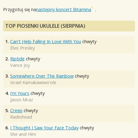
Przygotuj się na
następny koncert Bitamina
.
TOP PIOSENKI UKULELE (SIERPNIA)
1.
Can't Help Falling In Love With You
chwyty
Elvis Presley
2.
Riptide
chwyty
Vance Joy
3.
Somewhere Over The Rainbow
chwyty
Israel Kamakawiwo'ole
4.
I'm Yours
chwyty
Jason Mraz
5.
Creep
chwyty
Radiohead
6.
I Thought I Saw Your Face Today
chwyty
She and Him