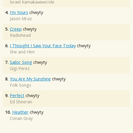
Israel Kamakawiwo'ole
4.
I'm Yours
chwyty
Jason Mraz
5.
Creep
chwyty
Radiohead
6.
I Thought I Saw Your Face Today
chwyty
She and Him
7.
Sailor Song
chwyty
Gigi Perez
8.
You Are My Sunshine
chwyty
Folk Songs
9.
Perfect
chwyty
Ed Sheeran
10.
Heather
chwyty
Conan Gray