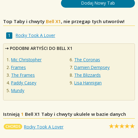
Dodaj Nowy Tab
Top Taby i chwyty
Bell X1
, nie przegap tych utworów!
Rocky Took A Lover
PODOBNI ARTYŚCI DO BELL X1
Mic Christopher
The Coronas
Frames
Damien Dempsey
The Frames
The Blizzards
Paddy Casey
Lisa Hannigan
Mundy
Istnieją
1
Bell X1
Taby i chwyty ukulele w bazie danych
CHORDS
Rocky Took A Lover