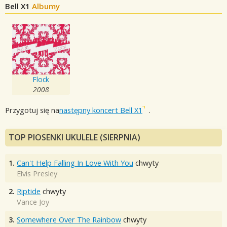
Bell X1
Albumy
Flock
2008
Przygotuj się na
następny koncert Bell X1
.
TOP PIOSENKI UKULELE (SIERPNIA)
1.
Can't Help Falling In Love With You
chwyty
Elvis Presley
2.
Riptide
chwyty
Vance Joy
3.
Somewhere Over The Rainbow
chwyty