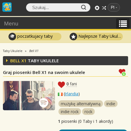
Pl
Menu
poczatkujacy taby
Najlepsze Taby Ukulele
Taby Ukulele
Bell X1
BELL X1
TABY UKULELE
Graj piosenki Bell X1 na swoim ukulele
0
fani
(
Irlandia
)
muzykę alternatywną
indie
indie rock
rock
1
piosenki (0 Taby i 1 akordy)