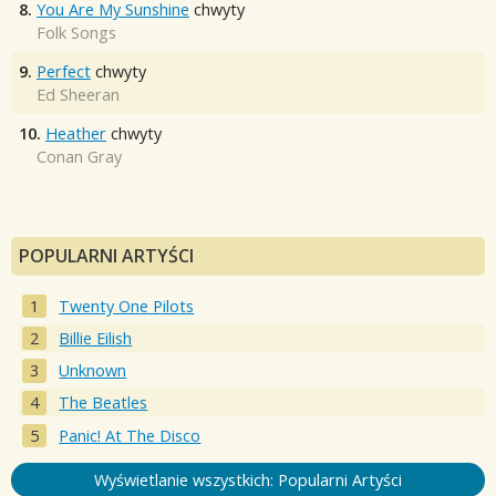
8.
You Are My Sunshine
chwyty
Folk Songs
9.
Perfect
chwyty
Ed Sheeran
10.
Heather
chwyty
Conan Gray
POPULARNI ARTYŚCI
Twenty One Pilots
Billie Eilish
Unknown
The Beatles
Panic! At The Disco
Wyświetlanie wszystkich: Popularni Artyści