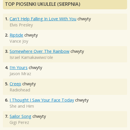
TOP PIOSENKI UKULELE (SIERPNIA)
1.
Can't Help Falling In Love With You
chwyty
Elvis Presley
2.
Riptide
chwyty
Vance Joy
3.
Somewhere Over The Rainbow
chwyty
Israel Kamakawiwo'ole
4.
I'm Yours
chwyty
Jason Mraz
5.
Creep
chwyty
Radiohead
6.
I Thought I Saw Your Face Today
chwyty
She and Him
7.
Sailor Song
chwyty
Gigi Perez