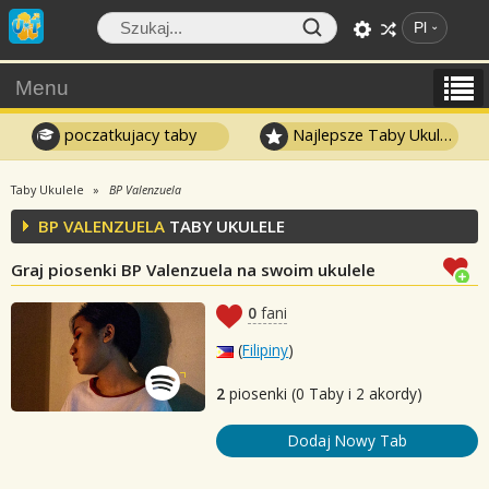
Pl
Menu
poczatkujacy taby
Najlepsze Taby Ukulele
Taby Ukulele
BP Valenzuela
BP VALENZUELA
TABY UKULELE
Graj piosenki BP Valenzuela na swoim ukulele
0
fani
(
Filipiny
)
2
piosenki (0 Taby i 2 akordy)
Dodaj Nowy Tab