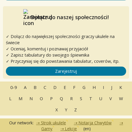
Dołącz do naszej społeczności!
✓ Dołącz do największej społeczności graczy ukulele na
świecie
✓ Oceniaj, komentuj i poznawaj przyjaciół
✓ Zapisz tabulatury do swojego śpiewnika
✓ Przyczyniaj się do powstawania tabulatur, coverów, itp.
Zarejestruj
0-9
A
B
C
D
E
F
G
H
I
J
K
L
M
N
O
P
Q
R
S
T
U
V
W
X
Y
Z
Our network:
Stroik ukulele
Notacja Chwytów
Gamy
Lekcje
(en)