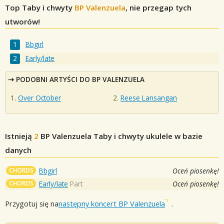
Top Taby i chwyty
BP Valenzuela
, nie przegap tych
utworów!
Bbgirl
Early/late
PODOBNI ARTYŚCI DO BP VALENZUELA
Over October
Reese Lansangan
Istnieją
2
BP Valenzuela
Taby i chwyty ukulele w bazie
danych
CHORDS
Bbgirl
Oceń piosenkę!
CHORDS
Early/late
Part
Oceń piosenkę!
Przygotuj się na
następny koncert BP Valenzuela
.