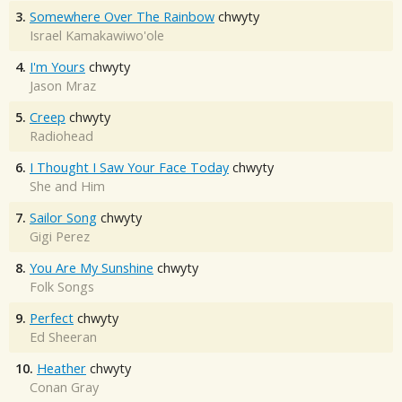
3.
Somewhere Over The Rainbow
chwyty
Israel Kamakawiwo'ole
4.
I'm Yours
chwyty
Jason Mraz
5.
Creep
chwyty
Radiohead
6.
I Thought I Saw Your Face Today
chwyty
She and Him
7.
Sailor Song
chwyty
Gigi Perez
8.
You Are My Sunshine
chwyty
Folk Songs
9.
Perfect
chwyty
Ed Sheeran
10.
Heather
chwyty
Conan Gray