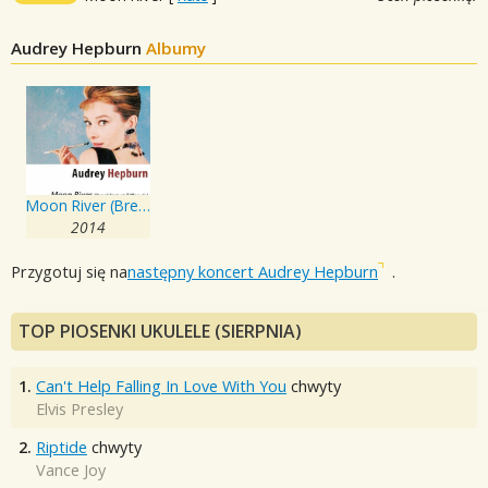
Audrey Hepburn
Albumy
Moon River (Breakfast at Tiffany's)
2014
Przygotuj się na
następny koncert Audrey Hepburn
.
TOP PIOSENKI UKULELE (SIERPNIA)
1.
Can't Help Falling In Love With You
chwyty
Elvis Presley
2.
Riptide
chwyty
Vance Joy