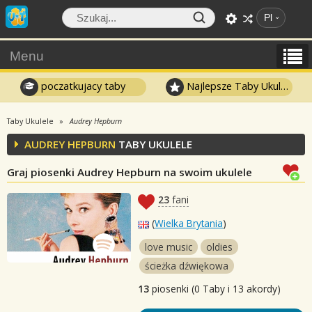
Pl
Menu
poczatkujacy taby
Najlepsze Taby Ukulele
Taby Ukulele
Audrey Hepburn
AUDREY HEPBURN
TABY UKULELE
Graj piosenki Audrey Hepburn na swoim ukulele
23
fani
(
Wielka Brytania
)
love music
oldies
ścieżka dźwiękowa
13
piosenki (0 Taby i 13 akordy)