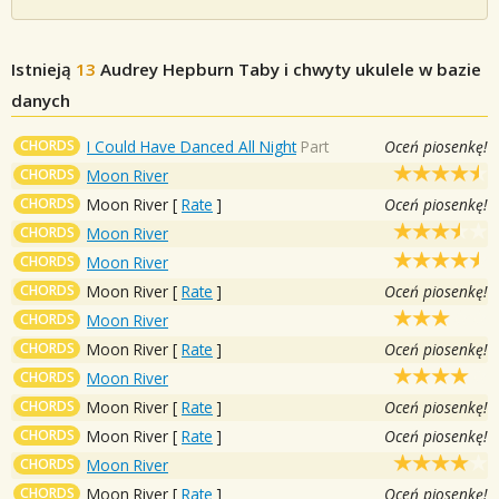
Istnieją
13
Audrey Hepburn
Taby i chwyty ukulele w bazie
danych
CHORDS
I Could Have Danced All Night
Part
Oceń piosenkę!
CHORDS
Moon River
CHORDS
Moon River
[
Rate
]
Oceń piosenkę!
CHORDS
Moon River
CHORDS
Moon River
CHORDS
Moon River
[
Rate
]
Oceń piosenkę!
CHORDS
Moon River
CHORDS
Moon River
[
Rate
]
Oceń piosenkę!
CHORDS
Moon River
CHORDS
Moon River
[
Rate
]
Oceń piosenkę!
CHORDS
Moon River
[
Rate
]
Oceń piosenkę!
CHORDS
Moon River
CHORDS
Moon River
[
Rate
]
Oceń piosenkę!