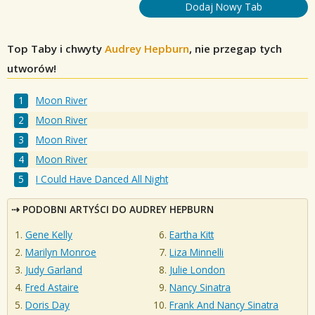
Dodaj Nowy Tab
Top Taby i chwyty
Audrey Hepburn
, nie przegap tych
utworów!
Moon River
Moon River
Moon River
Moon River
I Could Have Danced All Night
PODOBNI ARTYŚCI DO AUDREY HEPBURN
Gene Kelly
Eartha Kitt
Marilyn Monroe
Liza Minnelli
Judy Garland
Julie London
Fred Astaire
Nancy Sinatra
Doris Day
Frank And Nancy Sinatra