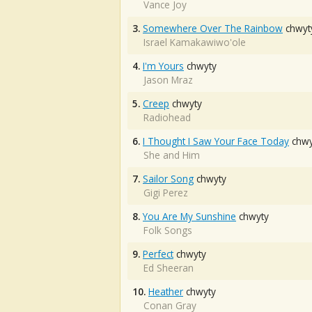
Vance Joy
3.
Somewhere Over The Rainbow
chwyt
Israel Kamakawiwo'ole
4.
I'm Yours
chwyty
Jason Mraz
5.
Creep
chwyty
Radiohead
6.
I Thought I Saw Your Face Today
chwy
She and Him
7.
Sailor Song
chwyty
Gigi Perez
8.
You Are My Sunshine
chwyty
Folk Songs
9.
Perfect
chwyty
Ed Sheeran
10.
Heather
chwyty
Conan Gray