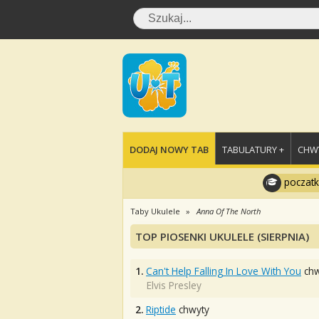
DODAJ NOWY TAB
TABULATURY +
CHWY
poczatk
Taby Ukulele
Anna Of The North
TOP PIOSENKI UKULELE (SIERPNIA)
1.
Can't Help Falling In Love With You
chw
Elvis Presley
2.
Riptide
chwyty