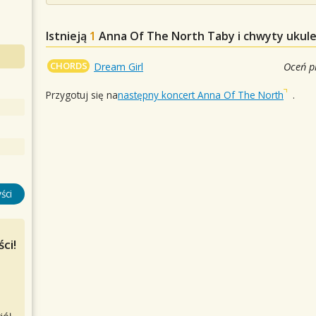
Istnieją
1
Anna Of The North
Taby i chwyty ukule
CHORDS
Dream Girl
Oceń p
Przygotuj się na
następny koncert Anna Of The North
.
ści
ci!