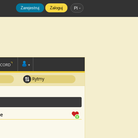
Zarejestruj
Zaloguj
Pl
SCORD
+
Rytmy
le