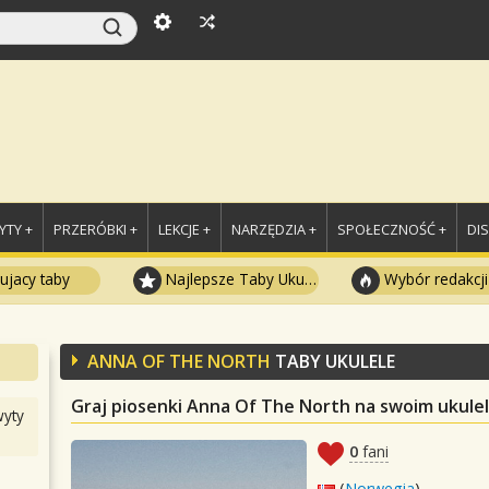
TY +
PRZERÓBKI +
LEKCJE +
NARZĘDZIA +
SPOŁECZNOŚĆ +
DI
ujacy taby
Najlepsze Taby Ukulele
Wybór redakcji
ANNA OF THE NORTH
TABY UKULELE
Graj piosenki Anna Of The North na swoim ukule
yty
0
fani
(
Norwegia
)