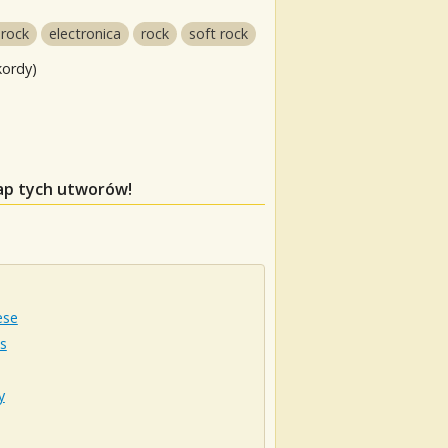
 rock
electronica
rock
soft rock
kordy)
gap tych utworów!
ese
s
y