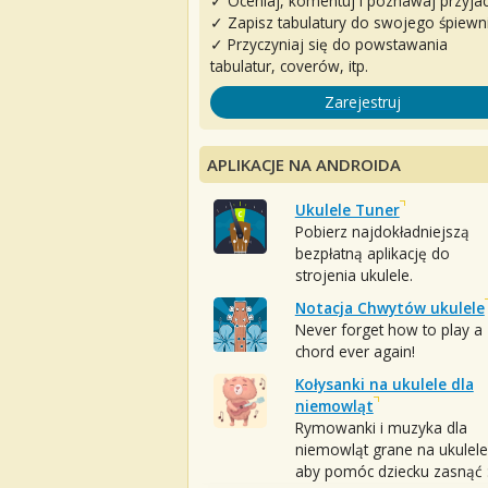
✓ Oceniaj, komentuj i poznawaj przyjac
✓ Zapisz tabulatury do swojego śpiewn
✓ Przyczyniaj się do powstawania
tabulatur, coverów, itp.
Zarejestruj
APLIKACJE NA ANDROIDA
Ukulele Tuner
Pobierz najdokładniejszą
bezpłatną aplikację do
strojenia ukulele.
Notacja Chwytów ukulele
Never forget how to play a
chord ever again!
Kołysanki na ukulele dla
niemowląt
Rymowanki i muzyka dla
niemowląt grane na ukulele
aby pomóc dziecku zasnąć :