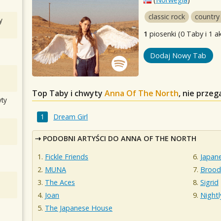
classic rock
country
y
1
piosenki (0 Taby i 1 a
Dodaj Nowy Tab
Top Taby i chwyty
Anna Of The North
, nie prze
ty
Dream Girl
PODOBNI ARTYŚCI DO ANNA OF THE NORTH
Fickle Friends
Japan
MUNA
Brood
The Aces
Sigrid
Joan
Nightl
The Japanese House