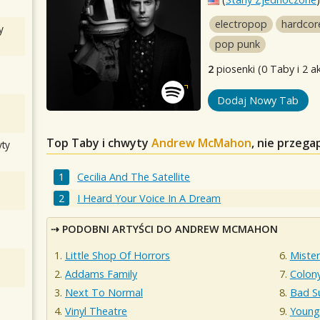
electropop
hardcor
y
pop punk
2
piosenki (0 Taby i 2 a
Dodaj Nowy Tab
Top Taby i chwyty
Andrew McMahon
, nie przeg
ty
Cecilia And The Satellite
I Heard Your Voice In A Dream
PODOBNI ARTYŚCI DO ANDREW MCMAHON
Little Shop Of Horrors
Miste
Addams Family
Colon
Next To Normal
Bad S
Vinyl Theatre
Young