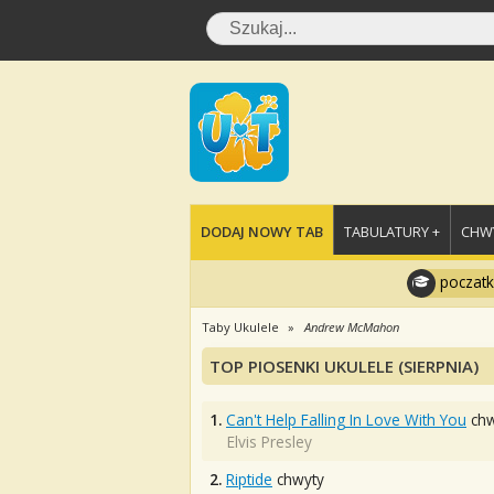
DODAJ NOWY TAB
TABULATURY +
CHWY
poczatk
Taby Ukulele
Andrew McMahon
TOP PIOSENKI UKULELE (SIERPNIA)
1.
Can't Help Falling In Love With You
chw
Elvis Presley
2.
Riptide
chwyty