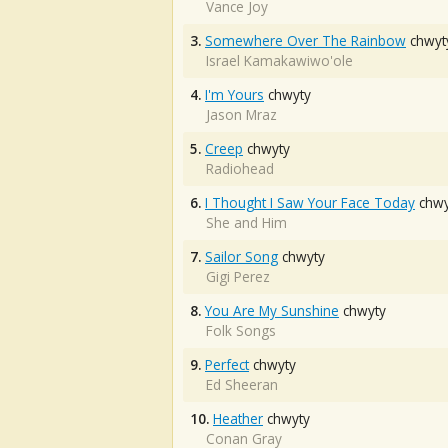
Vance Joy
3.
Somewhere Over The Rainbow
chwyt
Israel Kamakawiwo'ole
4.
I'm Yours
chwyty
Jason Mraz
5.
Creep
chwyty
Radiohead
6.
I Thought I Saw Your Face Today
chwy
She and Him
7.
Sailor Song
chwyty
Gigi Perez
8.
You Are My Sunshine
chwyty
Folk Songs
9.
Perfect
chwyty
Ed Sheeran
10.
Heather
chwyty
Conan Gray