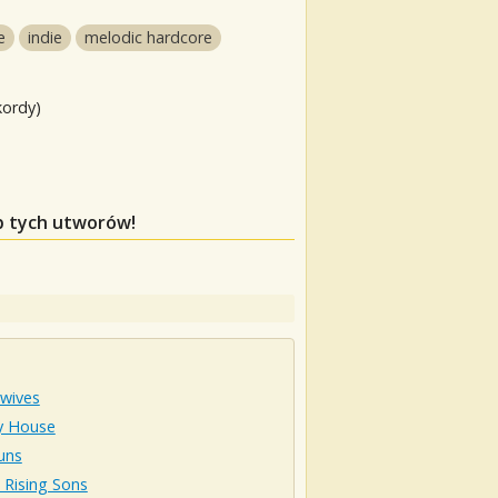
e
indie
melodic hardcore
kordy)
ap tych utworów!
rwives
y House
uns
 Rising Sons