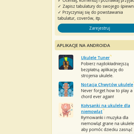
✓ Oceniaj, komentuj i poznawaj przyjac
✓ Zapisz tabulatury do swojego śpiewn
✓ Przyczyniaj się do powstawania
tabulatur, coverów, itp.
Zarejestruj
APLIKACJE NA ANDROIDA
Ukulele Tuner
Pobierz najdokładniejszą
bezpłatną aplikację do
strojenia ukulele.
Notacja Chwytów ukulele
Never forget how to play a
chord ever again!
Kołysanki na ukulele dla
niemowląt
Rymowanki i muzyka dla
niemowląt grane na ukulele
aby pomóc dziecku zasnąć :