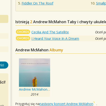
Fiddler On The Roof
Small
Istnieją
2
Andrew McMahon
Taby i chwyty ukulel
CHORDS
Cecilia And The Satellite
Oceń p
CHORDS
I Heard Your Voice In A Dream
Oceń p
Andrew McMahon
Albumy
ści
ci!
Andrew McMahon In The Wilderness
2014
Przygotuj się na
następny koncert Andrew McMahon
.