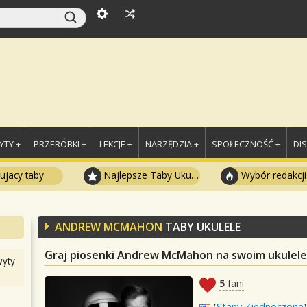
TY +
PRZERÓBKI +
LEKCJE +
NARZĘDZIA +
SPOŁECZNOŚĆ +
DI
ujacy taby
Najlepsze Taby Ukulele
Wybór redakcji
ANDREW MCMAHON
TABY UKULELE
Graj piosenki Andrew McMahon na swoim ukulele
yty
5
fani
(
Stany Zjednoczone
)