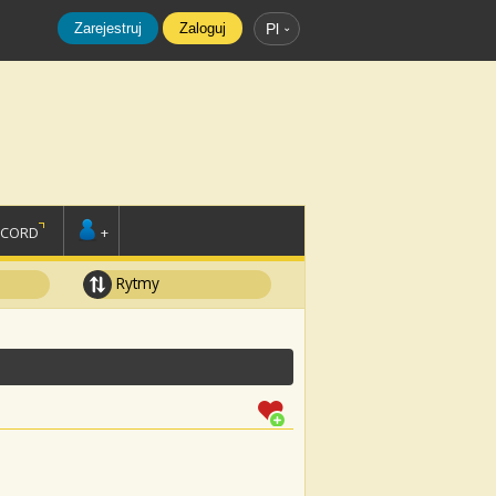
Zarejestruj
Zaloguj
Pl
SCORD
+
Rytmy