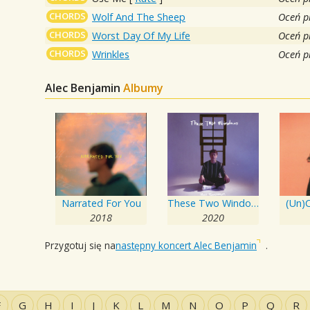
CHORDS
Wolf And The Sheep
Oceń p
CHORDS
Worst Day Of My Life
Oceń p
CHORDS
Wrinkles
Oceń p
Alec Benjamin
Albumy
Narrated For You
These Two Windows
(Un)
2018
2020
Przygotuj się na
następny koncert Alec Benjamin
.
F
G
H
I
J
K
L
M
N
O
P
Q
R