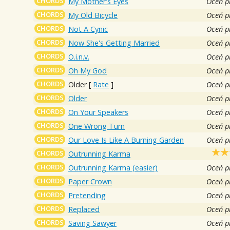
CHORDS
My Mother's Eyes
Oceń p
CHORDS
My Old Bicycle
Oceń p
CHORDS
Not A Cynic
Oceń p
CHORDS
Now She's Getting Married
Oceń p
CHORDS
O.i.n.v.
Oceń p
CHORDS
Oh My God
Oceń p
CHORDS
Older
[
Rate
]
Oceń p
CHORDS
Older
Oceń p
CHORDS
On Your Speakers
Oceń p
CHORDS
One Wrong Turn
Oceń p
CHORDS
Our Love Is Like A Burning Garden
Oceń p
CHORDS
Outrunning Karma
CHORDS
Outrunning Karma (easier)
Oceń p
CHORDS
Paper Crown
Oceń p
CHORDS
Pretending
Oceń p
CHORDS
Replaced
Oceń p
CHORDS
Saving Sawyer
Oceń p