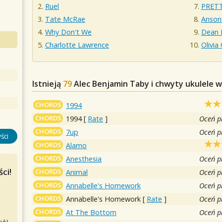
Ruel
PRET
Tate McRae
Anson
Why Don't We
Dean 
Charlotte Lawrence
Olivia
Istnieją
79
Alec Benjamin
Taby i chwyty ukulele w
CHORDS
1994
CHORDS
1994
[
Rate
]
Oceń p
CHORDS
7up
Oceń p
ści
CHORDS
Alamo
CHORDS
Anesthesia
Oceń p
ci!
CHORDS
Animal
Oceń p
CHORDS
Annabelle's Homework
Oceń p
CHORDS
Annabelle's Homework
[
Rate
]
Oceń p
CHORDS
At The Bottom
Oceń p