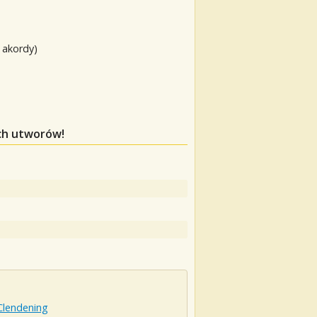
 akordy)
ych utworów!
Clendening