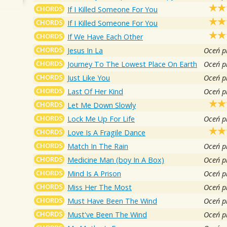
CHORDS
If I Killed Someone For You
CHORDS
If I Killed Someone For You
CHORDS
If We Have Each Other
CHORDS
Jesus In La
Oceń p
CHORDS
Journey To The Lowest Place On Earth
Oceń p
CHORDS
Just Like You
Oceń p
CHORDS
Last Of Her Kind
Oceń p
CHORDS
Let Me Down Slowly
CHORDS
Lock Me Up For Life
Oceń p
CHORDS
Love Is A Fragile Dance
CHORDS
Match In The Rain
Oceń p
CHORDS
Medicine Man (boy In A Box)
Oceń p
CHORDS
Mind Is A Prison
Oceń p
CHORDS
Miss Her The Most
Oceń p
CHORDS
Must Have Been The Wind
Oceń p
CHORDS
Must've Been The Wind
Oceń p