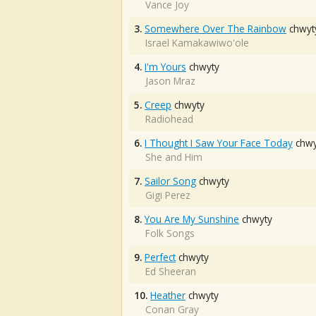
Vance Joy
3.
Somewhere Over The Rainbow
chwyt
Israel Kamakawiwo'ole
4.
I'm Yours
chwyty
Jason Mraz
5.
Creep
chwyty
Radiohead
6.
I Thought I Saw Your Face Today
chwy
She and Him
7.
Sailor Song
chwyty
Gigi Perez
8.
You Are My Sunshine
chwyty
Folk Songs
9.
Perfect
chwyty
Ed Sheeran
10.
Heather
chwyty
Conan Gray