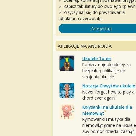
✓ Oceniaj, komentuj i poznawaj przyjac
✓ Zapisz tabulatury do swojego śpiewn
✓ Przyczyniaj się do powstawania
tabulatur, coverów, itp.
Zarejestruj
APLIKACJE NA ANDROIDA
Ukulele Tuner
Pobierz najdokładniejszą
bezpłatną aplikację do
strojenia ukulele.
Notacja Chwytów ukulele
Never forget how to play a
chord ever again!
Kołysanki na ukulele dla
niemowląt
Rymowanki i muzyka dla
niemowląt grane na ukulele
aby pomóc dziecku zasnąć :