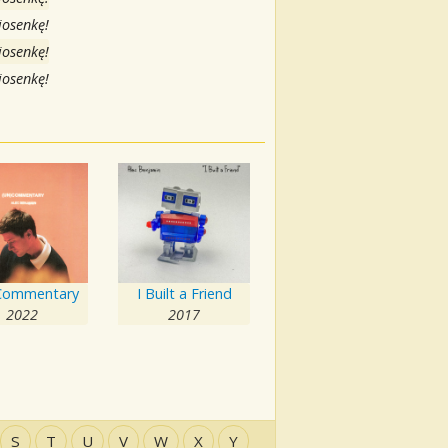
iosenkę!
iosenkę!
iosenkę!
Commentary
I Built a Friend
2022
2017
S
T
U
V
W
X
Y