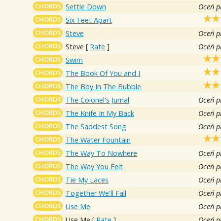
CHORDS
Settle Down
Oceń p
CHORDS
Six Feet Apart
CHORDS
Steve
Oceń p
CHORDS
Steve
[
Rate
]
Oceń p
CHORDS
Swim
CHORDS
The Book Of You and I
CHORDS
The Boy In The Bubble
CHORDS
The Colonel's Jurnal
Oceń p
CHORDS
The Knife In My Back
Oceń p
CHORDS
The Saddest Song
Oceń p
CHORDS
The Water Fountain
CHORDS
The Way To Nowhere
Oceń p
CHORDS
The Way You Felt
Oceń p
CHORDS
Tie My Laces
Oceń p
CHORDS
Together We'll Fall
Oceń p
CHORDS
Use Me
Oceń p
CHORDS
Use Me
[
Rate
]
Oceń p