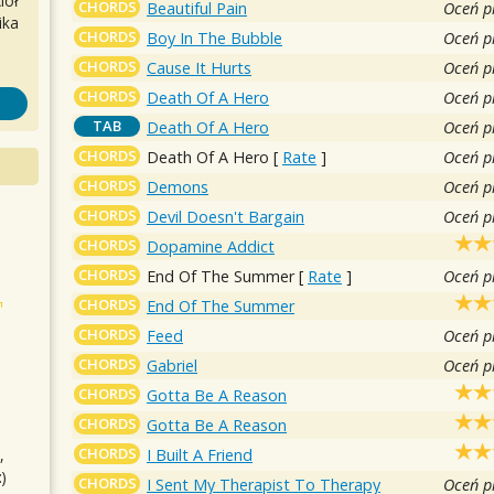
iół
CHORDS
Beautiful Pain
Oceń p
ika
CHORDS
Boy In The Bubble
Oceń p
CHORDS
Cause It Hurts
Oceń p
CHORDS
Death Of A Hero
Oceń p
TAB
Death Of A Hero
Oceń p
CHORDS
Death Of A Hero
[
Rate
]
Oceń p
CHORDS
Demons
Oceń p
CHORDS
Devil Doesn't Bargain
Oceń p
CHORDS
Dopamine Addict
CHORDS
End Of The Summer
[
Rate
]
Oceń p
CHORDS
End Of The Summer
CHORDS
Feed
Oceń p
CHORDS
Gabriel
Oceń p
CHORDS
Gotta Be A Reason
CHORDS
Gotta Be A Reason
CHORDS
I Built A Friend
,
)
CHORDS
I Sent My Therapist To Therapy
Oceń p