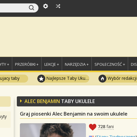
TY +
PRZERÓBKI +
LEKCJE +
NARZĘDZIA +
SPOŁECZNOŚĆ +
DI
ujacy taby
Najlepsze Taby Ukulele
Wybór redakcji
ALEC BENJAMIN
TABY UKULELE
Graj piosenki Alec Benjamin na swoim ukulele
yty
728
fani
(
Stany Zjednoczone
)