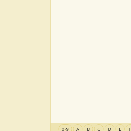
0-9
A
B
C
D
E