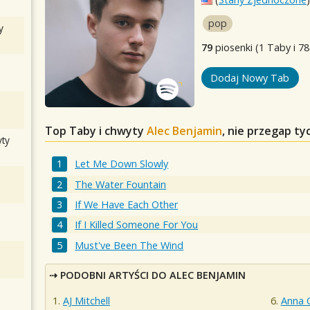
pop
y
79
piosenki (1 Taby i 78
Dodaj Nowy Tab
Top Taby i chwyty
Alec Benjamin
, nie przegap t
ty
Let Me Down Slowly
The Water Fountain
If We Have Each Other
If I Killed Someone For You
Must've Been The Wind
PODOBNI ARTYŚCI DO ALEC BENJAMIN
AJ Mitchell
Anna 