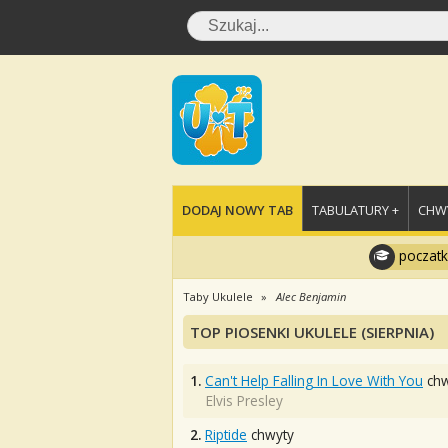
DODAJ NOWY TAB
TABULATURY +
CHWY
poczatk
Taby Ukulele
Alec Benjamin
TOP PIOSENKI UKULELE (SIERPNIA)
1.
Can't Help Falling In Love With You
chw
Elvis Presley
2.
Riptide
chwyty