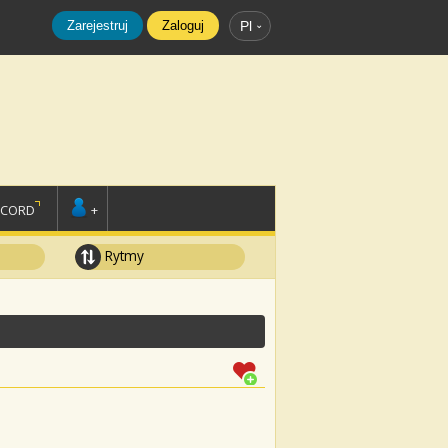
Zarejestruj
Zaloguj
Pl
SCORD
+
Rytmy