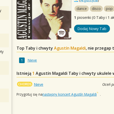
dance
disco
pop
y
1
piosenki (0 Taby i 1 a
Dodaj Nowy Tab
Top Taby i chwyty
Agustín Magaldi
, nie przegap
ty
Nieve
Istnieją
1
Agustín Magaldi
Taby i chwyty ukulele 
CHORDS
Nieve
Oceń p
Przygotuj się na
następny koncert Agustín Magaldi
.