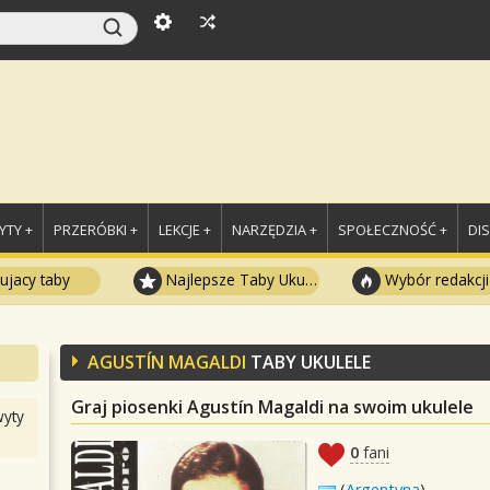
TY +
PRZERÓBKI +
LEKCJE +
NARZĘDZIA +
SPOŁECZNOŚĆ +
DI
ujacy taby
Najlepsze Taby Ukulele
Wybór redakcji
AGUSTÍN MAGALDI
TABY UKULELE
Graj piosenki Agustín Magaldi na swoim ukulele
yty
0
fani
(
Argentyna
)