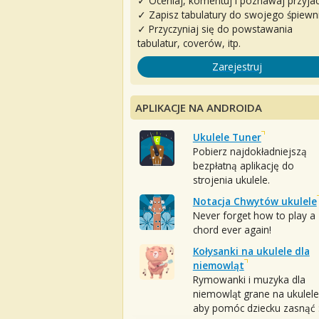
✓ Oceniaj, komentuj i poznawaj przyjac
✓ Zapisz tabulatury do swojego śpiewn
✓ Przyczyniaj się do powstawania
tabulatur, coverów, itp.
Zarejestruj
APLIKACJE NA ANDROIDA
Ukulele Tuner
Pobierz najdokładniejszą
bezpłatną aplikację do
strojenia ukulele.
Notacja Chwytów ukulele
Never forget how to play a
chord ever again!
Kołysanki na ukulele dla
niemowląt
Rymowanki i muzyka dla
niemowląt grane na ukulele
aby pomóc dziecku zasnąć :