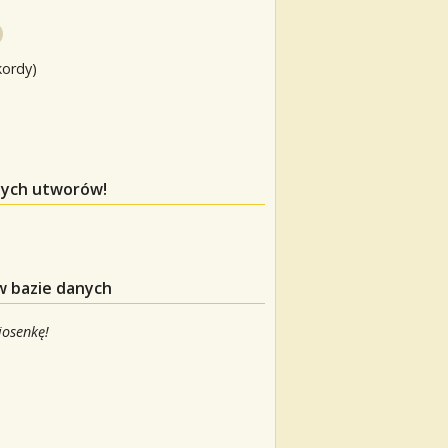
kordy)
 tych utworów!
w bazie danych
iosenkę!