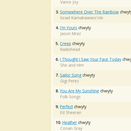
Vance Joy
3.
Somewhere Over The Rainbow
chwyt
Israel Kamakawiwo'ole
4.
I'm Yours
chwyty
Jason Mraz
5.
Creep
chwyty
Radiohead
6.
I Thought I Saw Your Face Today
chwy
She and Him
7.
Sailor Song
chwyty
Gigi Perez
8.
You Are My Sunshine
chwyty
Folk Songs
9.
Perfect
chwyty
Ed Sheeran
10.
Heather
chwyty
Conan Gray