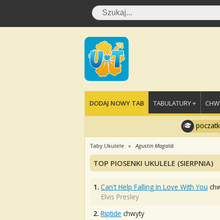
DODAJ NOWY TAB
TABULATURY +
CHWY
poczatk
Taby Ukulele
Agustín Magaldi
TOP PIOSENKI UKULELE (SIERPNIA)
1.
Can't Help Falling In Love With You
chw
Elvis Presley
2.
Riptide
chwyty