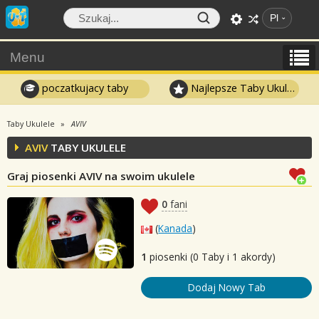
Pl
Menu
poczatkujacy taby
Najlepsze Taby Ukulele
Taby Ukulele
AVIV
AVIV
TABY UKULELE
Graj piosenki AVIV na swoim ukulele
0
fani
(
Kanada
)
1
piosenki (0 Taby i 1 akordy)
Dodaj Nowy Tab