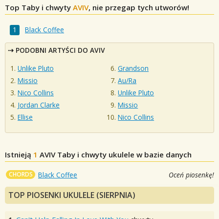
Top Taby i chwyty
AVIV
, nie przegap tych utworów!
Black Coffee
PODOBNI ARTYŚCI DO AVIV
Unlike Pluto
Grandson
Missio
Au/Ra
Nico Collins
Unlike Pluto
Jordan Clarke
Missio
Ellise
Nico Collins
Istnieją
1
AVIV
Taby i chwyty ukulele w bazie danych
CHORDS
Black Coffee
Oceń piosenkę!
TOP PIOSENKI UKULELE (SIERPNIA)