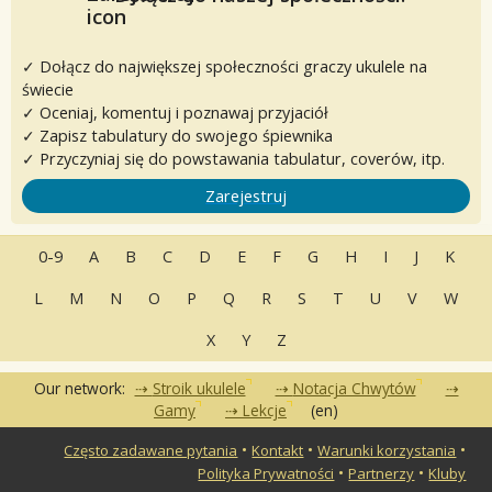
✓ Dołącz do największej społeczności graczy ukulele na
świecie
✓ Oceniaj, komentuj i poznawaj przyjaciół
✓ Zapisz tabulatury do swojego śpiewnika
✓ Przyczyniaj się do powstawania tabulatur, coverów, itp.
Zarejestruj
0-9
A
B
C
D
E
F
G
H
I
J
K
L
M
N
O
P
Q
R
S
T
U
V
W
X
Y
Z
Our network:
Stroik ukulele
Notacja Chwytów
Gamy
Lekcje
(en)
•
•
•
Często zadawane pytania
Kontakt
Warunki korzystania
•
•
Polityka Prywatności
Partnerzy
Kluby