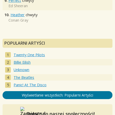
9.
Perfect
chwyty
Ed Sheeran
10.
Heather
chwyty
Conan Gray
POPULARNI ARTYŚCI
Twenty One Pilots
Billie Eilish
Unknown
The Beatles
Panic! At The Disco
Wyświetlanie wszystkich: Popularni Artyści
Dołącz do naszej społeczności!