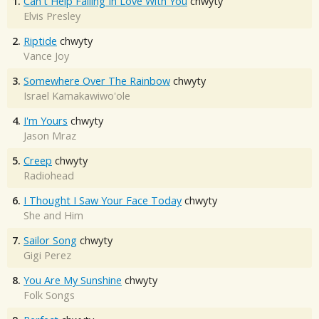
1.
Can't Help Falling In Love With You
chwyty
Elvis Presley
2.
Riptide
chwyty
Vance Joy
3.
Somewhere Over The Rainbow
chwyty
Israel Kamakawiwo'ole
4.
I'm Yours
chwyty
Jason Mraz
5.
Creep
chwyty
Radiohead
6.
I Thought I Saw Your Face Today
chwyty
She and Him
7.
Sailor Song
chwyty
Gigi Perez
8.
You Are My Sunshine
chwyty
Folk Songs