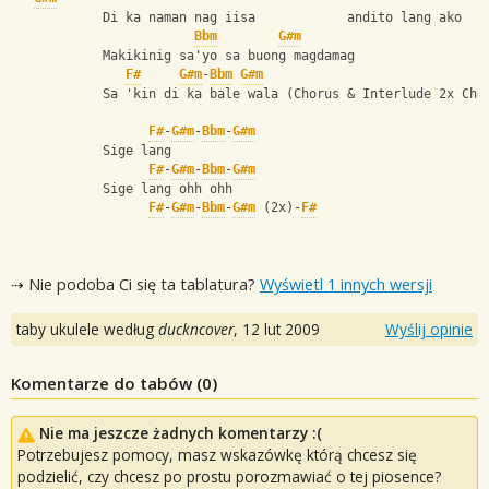
            Di ka naman nag iisa            andito lang ako
Bbm
G#m
            Makikinig sa'yo sa buong magdamag
F#
G#m
-
Bbm
G#m
            Sa 'kin di ka bale wala (Chorus & Interlude 2x Cho
F#
-
G#m
-
Bbm
-
G#m
            Sige lang
F#
-
G#m
-
Bbm
-
G#m
            Sige lang ohh ohh
F#
-
G#m
-
Bbm
-
G#m
 (2x)-
F#
⇢ Nie podoba Ci się ta tablatura?
Wyświetl 1 innych wersji
taby ukulele według
duckncover
,
12 lut 2009
Wyślij opinie
Komentarze do tabów (
0
)
Nie ma jeszcze żadnych komentarzy :(
Potrzebujesz pomocy, masz wskazówkę którą chcesz się
podzielić, czy chcesz po prostu porozmawiać o tej piosence?