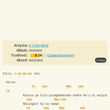
Artysta:
6 Cycle Mind
Album:
nieznane
Trudność:
6.14
(
zaawansowany
)
Akord:
nieznane
Chwyty
Intro: 
G
-
Am
-
Bm
-
Am
 (4x)
  Verse:
F#
G#m
Bbm
G#m
F#
            Kanina pa kita pinagmamasdan mukha mo'y di maipint
G#m
Bbm
-
G#m
            Malungkot ka na naman
F#
G#m
Bbm
G#m