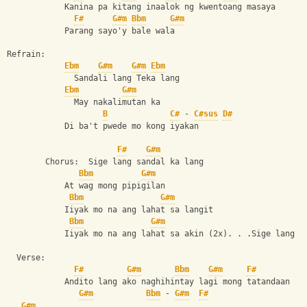
            Kanina pa kitang inaalok ng kwentoang masaya
F#
G#m
Bbm
G#m
            Parang sayo'y bale wala
Refrain:
Ebm
G#m
G#m
Ebm
              Sandali lang Teka lang
Ebm
G#m
              May nakalimutan ka
B
C#
 - 
C#sus
D#
            Di ba't pwede mo kong iyakan
F#
G#m
        Chorus:  Sige lang sandal ka lang
Bbm
G#m
            At wag mong pipigilan
Bbm
G#m
            Iiyak mo na ang lahat sa langit
Bbm
G#m
            Iiyak mo na ang lahat sa akin (2x). . .Sige lang I
  Verse:
F#
G#m
Bbm
G#m
F#
            Andito lang ako naghihintay lagi mong tatandaan
G#m
Bbm
 - 
G#m
F#
G#m