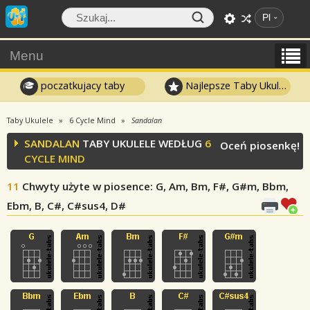
Pl
Menu
poczatkujacy taby
Najlepsze Taby Ukulele
Taby Ukulele
6 Cycle Mind
Sandalan
SANDALAN
TABY UKULELE WEDŁUG
6
Oceń piosenkę!
CYCLE MIND
11
Chwyty użyte w piosence
: G, Am, Bm, F#, G#m, Bbm,
Ebm, B, C#, C#sus4, D#