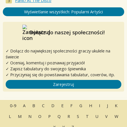
Panic! At The Disco
Wyświetlanie wszystkich: Popularni Artyści
Dołącz do naszej społeczności!
✓ Dołącz do największej społeczności graczy ukulele na
świecie
✓ Oceniaj, komentuj i poznawaj przyjaciół
✓ Zapisz tabulatury do swojego śpiewnika
✓ Przyczyniaj się do powstawania tabulatur, coverów, itp.
Zarejestruj
0-9
A
B
C
D
E
F
G
H
I
J
K
L
M
N
O
P
Q
R
S
T
U
V
W