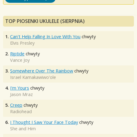
TOP PIOSENKI UKULELE (SIERPNIA)
1.
Can't Help Falling In Love With You
chwyty
Elvis Presley
2.
Riptide
chwyty
Vance Joy
3.
Somewhere Over The Rainbow
chwyty
Israel Kamakawiwo'ole
4.
I'm Yours
chwyty
Jason Mraz
5.
Creep
chwyty
Radiohead
6.
I Thought I Saw Your Face Today
chwyty
She and Him