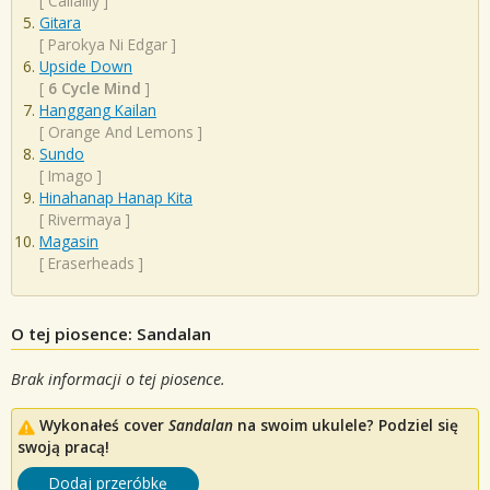
[
Callalily
]
Gitara
[
Parokya Ni Edgar
]
Upside Down
[
6 Cycle Mind
]
Hanggang Kailan
[
Orange And Lemons
]
Sundo
[
Imago
]
Hinahanap Hanap Kita
[
Rivermaya
]
Magasin
[
Eraserheads
]
O tej piosence: Sandalan
Brak informacji o tej piosence.
Wykonałeś cover
Sandalan
na swoim ukulele? Podziel się
swoją pracą!
Dodaj przeróbkę