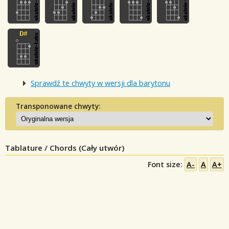
Sprawdź te chwyty w wersji dla barytonu
Transponowane chwyty:
Tablature / Chords (Cały utwór)
Font size:
A-
A
A+