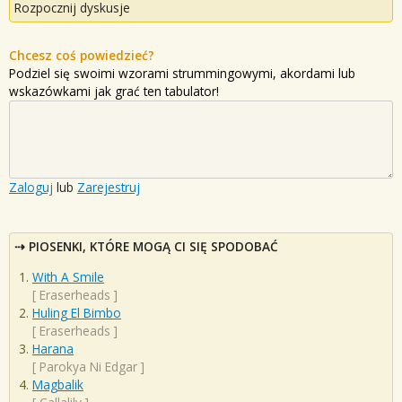
Rozpocznij dyskusje
Chcesz coś powiedzieć?
Podziel się swoimi wzorami strummingowymi, akordami lub
wskazówkami jak grać ten tabulator!
Zaloguj
lub
Zarejestruj
PIOSENKI, KTÓRE MOGĄ CI SIĘ SPODOBAĆ
With A Smile
[
Eraserheads
]
Huling El Bimbo
[
Eraserheads
]
Harana
[
Parokya Ni Edgar
]
Magbalik