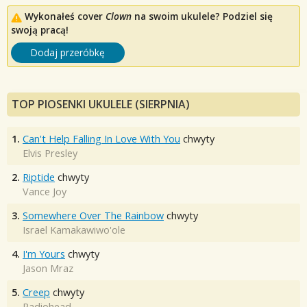
Wykonałeś cover
Clown
na swoim ukulele? Podziel się
swoją pracą!
Dodaj przeróbkę
TOP PIOSENKI UKULELE (SIERPNIA)
1.
Can't Help Falling In Love With You
chwyty
Elvis Presley
2.
Riptide
chwyty
Vance Joy
3.
Somewhere Over The Rainbow
chwyty
Israel Kamakawiwo'ole
4.
I'm Yours
chwyty
Jason Mraz
5.
Creep
chwyty
Radiohead