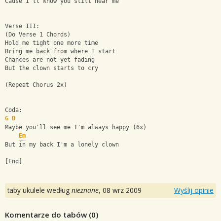
Cause I'll know you still hear me
Verse III:
(Do Verse 1 Chords)
Hold me tight one more time
Bring me back from where I start
Chances are not yet fading
But the clown starts to cry
(Repeat Chorus 2x)
Coda:
G
D
Maybe you'll see me I'm always happy (6x)
Em
But in my back I'm a lonely clown
[End]
taby ukulele według
nieznane
,
08 wrz 2009
Wyślij opinie
Komentarze do tabów (
0
)