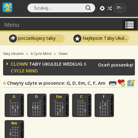
Pl
Menu
poczatkujacy taby
Najlepsze Taby Ukulele
Taby Ukulele
6 Cycle Mind
Clown
CLOWN
TABY UKULELE WEDŁUG
6
Oceń piosenkę!
CYCLE MIND
6
Chwyty użyte w piosence
: G, D, Em, C, F, Am