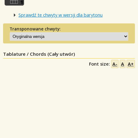
Sprawdź te chwyty w wersji dla barytonu
Transponowane chwyty:
Tablature / Chords (Cały utwór)
Font size:
A-
A
A+