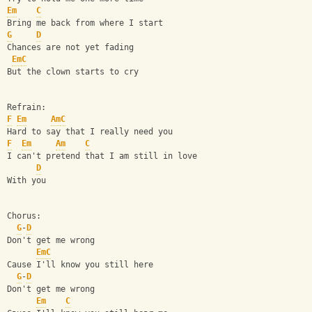
Em
C
Bring me back from where I start
G
D
Chances are not yet fading
Em
C
But the clown starts to cry
Refrain:
F
Em
Am
C
Hard to say that I really need you
F
Em
Am
C
I can't pretend that I am still in love
D
With you
Chorus:
G
-
D
Don't get me wrong
Em
C
Cause I'll know you still here
G
-
D
Don't get me wrong
Em
C