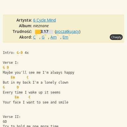
Artysta:
6 Cycle Mind
Album:
nieznane
Trudność:
3.17
(
poczatkujacy
)
Akord:
C
,
G
,
Am
,
Em
Chwyty
Intro: 
G
-
D
 4x
Verse I:
G
D
Maybe you'll see me I'm always happy
Em
C
But in my back I'm a lonely clown
G
D
Every time I wake up it seems
Em
C
Your face I want to see and smile
Verse II:
GD
Try to hold me one more time