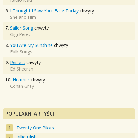
6.
I Thought I Saw Your Face Today
chwyty
She and Him
7.
Sailor Song
chwyty
Gigi Perez
8.
You Are My Sunshine
chwyty
Folk Songs
9.
Perfect
chwyty
Ed Sheeran
10.
Heather
chwyty
Conan Gray
POPULARNI ARTYŚCI
Twenty One Pilots
Billie Eilish