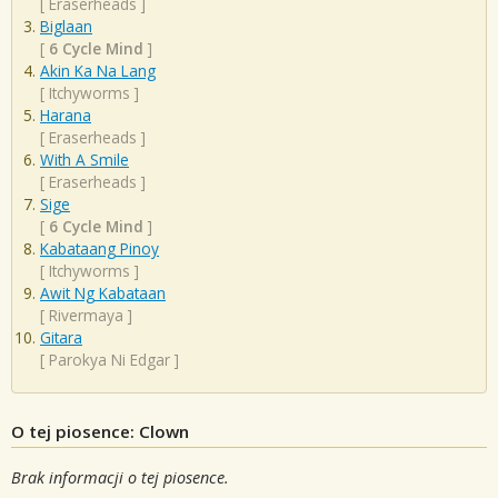
[
Eraserheads
]
Biglaan
[
6 Cycle Mind
]
Akin Ka Na Lang
[
Itchyworms
]
Harana
[
Eraserheads
]
With A Smile
[
Eraserheads
]
Sige
[
6 Cycle Mind
]
Kabataang Pinoy
[
Itchyworms
]
Awit Ng Kabataan
[
Rivermaya
]
Gitara
[
Parokya Ni Edgar
]
O tej piosence: Clown
Brak informacji o tej piosence.