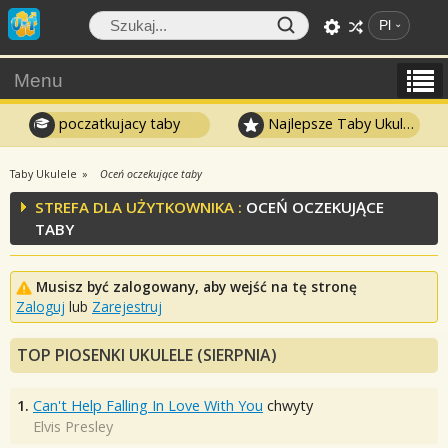
Pl
Menu
poczatkujacy taby
Najlepsze Taby Ukulele
Taby Ukulele
Oceń oczekujące taby
STREFA DLA UŻYTKOWNIKA :
OCEŃ OCZEKUJĄCE
TABY
Musisz być zalogowany, aby wejść na tę stronę
Zaloguj
lub
Zarejestruj
TOP PIOSENKI UKULELE (SIERPNIA)
1.
Can't Help Falling In Love With You
chwyty
Elvis Presley