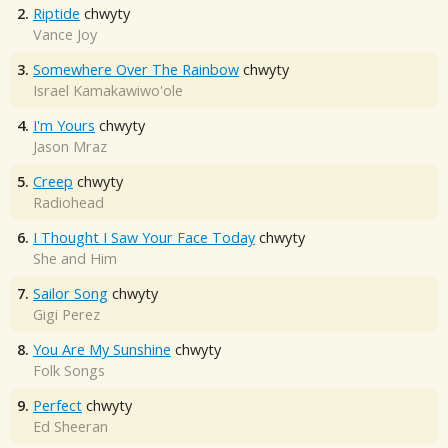
2.
Riptide
chwyty
Vance Joy
3.
Somewhere Over The Rainbow
chwyty
Israel Kamakawiwo'ole
4.
I'm Yours
chwyty
Jason Mraz
5.
Creep
chwyty
Radiohead
6.
I Thought I Saw Your Face Today
chwyty
She and Him
7.
Sailor Song
chwyty
Gigi Perez
8.
You Are My Sunshine
chwyty
Folk Songs
9.
Perfect
chwyty
Ed Sheeran