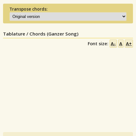
Transpose chords:
Tablature / Chords (Ganzer Song)
Font size:
A-
A
A+