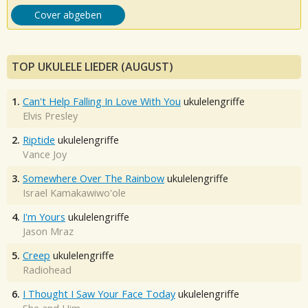
Cover abgeben
TOP UKULELE LIEDER (AUGUST)
1.
Can't Help Falling In Love With You
ukulelengriffe
Elvis Presley
2.
Riptide
ukulelengriffe
Vance Joy
3.
Somewhere Over The Rainbow
ukulelengriffe
Israel Kamakawiwo'ole
4.
I'm Yours
ukulelengriffe
Jason Mraz
5.
Creep
ukulelengriffe
Radiohead
6.
I Thought I Saw Your Face Today
ukulelengriffe