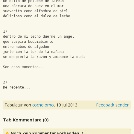
Un osito de peluche de Taiwán 
una cáscara de nuez en el mar 
suavecito como alfombra de piel 
delicioso como el dulce de leche 
1) 
dentro de mi lecho duerme un ángel 
que suspira boquiabierto 
entre nubes de algodón 
junto con la luz de la mañana 
se despierta la razón y amanece la duda 
Son esos momentos... 
2) 
De repente...
Tabulatur von
cocholomo
,
19 Jul 2013
Feedback senden
Tab Kommentare (
0
)
Noch kein Kommentar vorhanden :(