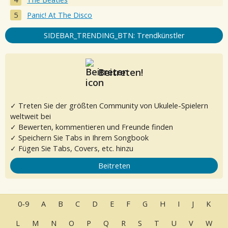
Panic! At The Disco
SIDEBAR_TRENDING_BTN: Trendkünstler
Beitreten!
✓ Treten Sie der größten Community von Ukulele-Spielern
weltweit bei
✓ Bewerten, kommentieren und Freunde finden
✓ Speichern Sie Tabs in Ihrem Songbook
✓ Fügen Sie Tabs, Covers, etc. hinzu
Beitreten
0-9
A
B
C
D
E
F
G
H
I
J
K
L
M
N
O
P
Q
R
S
T
U
V
W