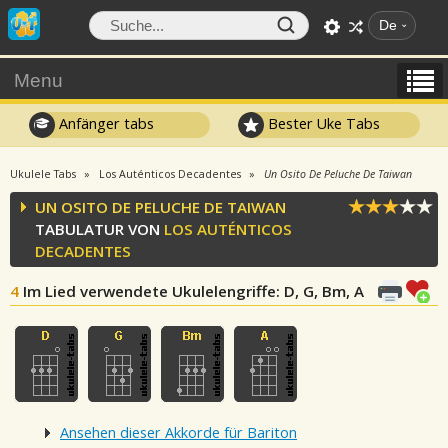
De
Menu
Anfänger tabs
Bester Uke Tabs
Ukulele Tabs
Los Auténticos Decadentes
Un Osito De Peluche De Taiwan
UN OSITO DE PELUCHE DE TAIWAN
TABULATUR VON
LOS AUTÉNTICOS
DECADENTES
4
Im Lied verwendete Ukulelengriffe
: D, G, Bm, A
Ansehen dieser Akkorde für Bariton