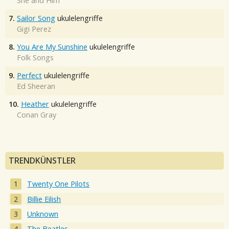
She and Him
7.
Sailor Song
ukulelengriffe
Gigi Perez
8.
You Are My Sunshine
ukulelengriffe
Folk Songs
9.
Perfect
ukulelengriffe
Ed Sheeran
10.
Heather
ukulelengriffe
Conan Gray
TRENDKÜNSTLER
Twenty One Pilots
Billie Eilish
Unknown
The Beatles