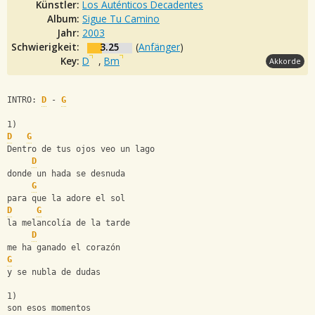
Künstler:
Los Auténticos Decadentes
Album:
Sigue Tu Camino
Jahr:
2003
Schwierigkeit:
3.25
(
Anfänger
)
Key:
D
,
Bm
Akkorde
INTRO: 
D
 - 
G
1) 
D
G
Dentro de tus ojos veo un lago 
D
donde un hada se desnuda 
G
para que la adore el sol 
D
G
la melancolía de la tarde 
D
me ha ganado el corazón 
G
y se nubla de dudas 
1) 
son esos momentos 