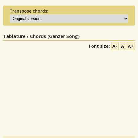
Transpose chords:
Tablature / Chords (Ganzer Song)
Font size:
A-
A
A+