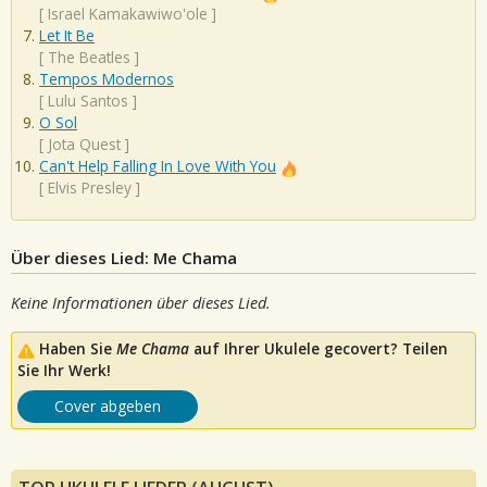
[
Israel Kamakawiwo'ole
]
Let It Be
[
The Beatles
]
Tempos Modernos
[
Lulu Santos
]
O Sol
[
Jota Quest
]
Can't Help Falling In Love With You
[
Elvis Presley
]
Über dieses Lied: Me Chama
Keine Informationen über dieses Lied.
Haben Sie
Me Chama
auf Ihrer Ukulele gecovert? Teilen
Sie Ihr Werk!
Cover abgeben