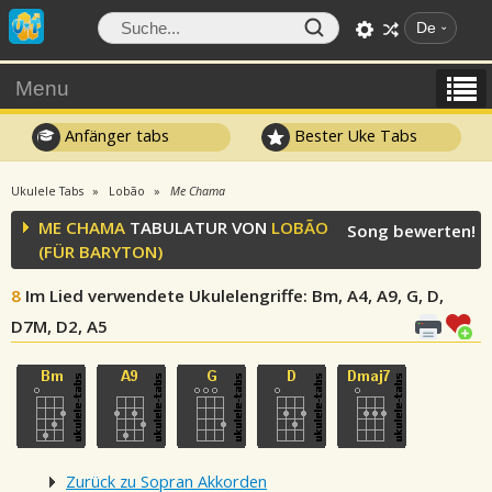
De
Menu
Anfänger tabs
Bester Uke Tabs
Ukulele Tabs
Lobão
Me Chama
ME CHAMA
TABULATUR VON
LOBÃO
Song bewerten!
(FÜR BARYTON)
8
Im Lied verwendete Ukulelengriffe
: Bm, A4, A9, G, D,
D7M, D2, A5
Zurück zu Sopran Akkorden