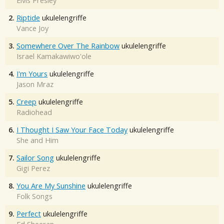
Elvis Presley
2.
Riptide
ukulelengriffe
Vance Joy
3.
Somewhere Over The Rainbow
ukulelengriffe
Israel Kamakawiwo'ole
4.
I'm Yours
ukulelengriffe
Jason Mraz
5.
Creep
ukulelengriffe
Radiohead
6.
I Thought I Saw Your Face Today
ukulelengriffe
She and Him
7.
Sailor Song
ukulelengriffe
Gigi Perez
8.
You Are My Sunshine
ukulelengriffe
Folk Songs
9.
Perfect
ukulelengriffe