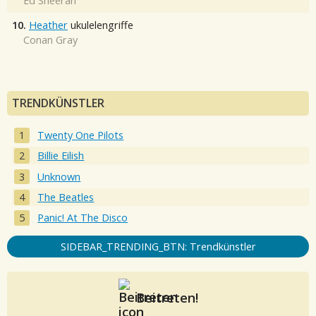
Ed Sheeran
10.
Heather
ukulelengriffe
Conan Gray
TRENDKÜNSTLER
Twenty One Pilots
Billie Eilish
Unknown
The Beatles
Panic! At The Disco
SIDEBAR_TRENDING_BTN: Trendkünstler
Beitreten!