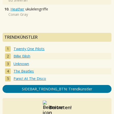
Ed Sheeran
10.
Heather
ukulelengriffe
Conan Gray
TRENDKÜNSTLER
Twenty One Pilots
Billie Eilish
Unknown
The Beatles
Panic! At The Disco
SIDEBAR_TRENDING_BTN: Trendkünstler
Beitreten!