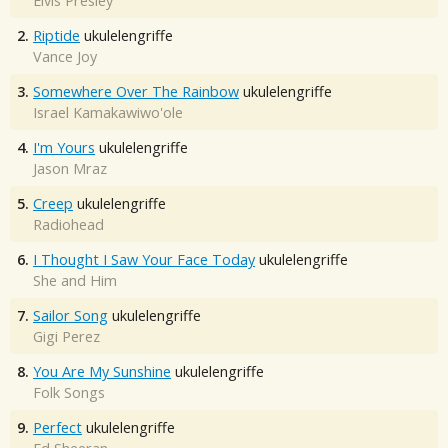
Elvis Presley
2.
Riptide
ukulelengriffe
Vance Joy
3.
Somewhere Over The Rainbow
ukulelengriffe
Israel Kamakawiwo'ole
4.
I'm Yours
ukulelengriffe
Jason Mraz
5.
Creep
ukulelengriffe
Radiohead
6.
I Thought I Saw Your Face Today
ukulelengriffe
She and Him
7.
Sailor Song
ukulelengriffe
Gigi Perez
8.
You Are My Sunshine
ukulelengriffe
Folk Songs
9.
Perfect
ukulelengriffe