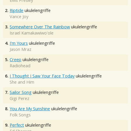
Elvis Presley
2.
Riptide
ukulelengriffe
Vance Joy
3.
Somewhere Over The Rainbow
ukulelengriffe
Israel Kamakawiwo'ole
4.
I'm Yours
ukulelengriffe
Jason Mraz
5.
Creep
ukulelengriffe
Radiohead
6.
I Thought I Saw Your Face Today
ukulelengriffe
She and Him
7.
Sailor Song
ukulelengriffe
Gigi Perez
8.
You Are My Sunshine
ukulelengriffe
Folk Songs
9.
Perfect
ukulelengriffe