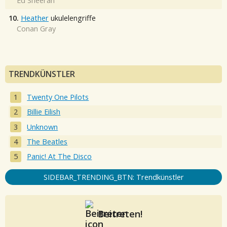
Ed Sheeran
10.
Heather
ukulelengriffe
Conan Gray
TRENDKÜNSTLER
Twenty One Pilots
Billie Eilish
Unknown
The Beatles
Panic! At The Disco
SIDEBAR_TRENDING_BTN: Trendkünstler
Beitreten!