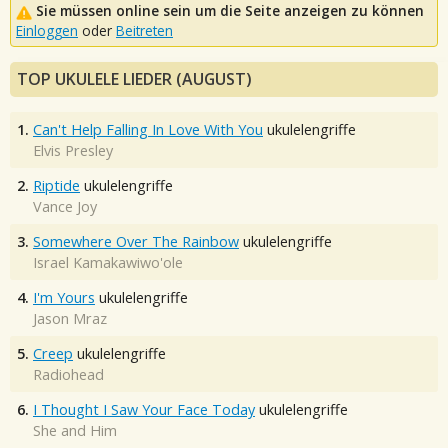
Sie müssen online sein um die Seite anzeigen zu können
Einloggen
oder
Beitreten
TOP UKULELE LIEDER (AUGUST)
1.
Can't Help Falling In Love With You
ukulelengriffe
Elvis Presley
2.
Riptide
ukulelengriffe
Vance Joy
3.
Somewhere Over The Rainbow
ukulelengriffe
Israel Kamakawiwo'ole
4.
I'm Yours
ukulelengriffe
Jason Mraz
5.
Creep
ukulelengriffe
Radiohead
6.
I Thought I Saw Your Face Today
ukulelengriffe
She and Him