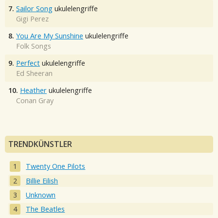
7.
Sailor Song
ukulelengriffe
Gigi Perez
8.
You Are My Sunshine
ukulelengriffe
Folk Songs
9.
Perfect
ukulelengriffe
Ed Sheeran
10.
Heather
ukulelengriffe
Conan Gray
TRENDKÜNSTLER
Twenty One Pilots
Billie Eilish
Unknown
The Beatles