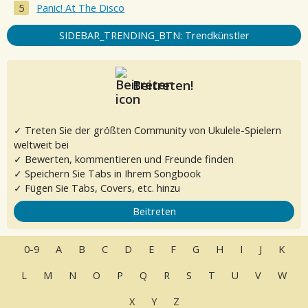
Panic! At The Disco
SIDEBAR_TRENDING_BTN: Trendkünstler
Beitreten!
✓ Treten Sie der größten Community von Ukulele-Spielern
weltweit bei
✓ Bewerten, kommentieren und Freunde finden
✓ Speichern Sie Tabs in Ihrem Songbook
✓ Fügen Sie Tabs, Covers, etc. hinzu
Beitreten
0-9
A
B
C
D
E
F
G
H
I
J
K
L
M
N
O
P
Q
R
S
T
U
V
W
X
Y
Z