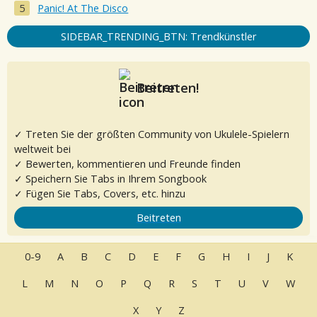
Panic! At The Disco
SIDEBAR_TRENDING_BTN: Trendkünstler
Beitreten!
✓ Treten Sie der größten Community von Ukulele-Spielern
weltweit bei
✓ Bewerten, kommentieren und Freunde finden
✓ Speichern Sie Tabs in Ihrem Songbook
✓ Fügen Sie Tabs, Covers, etc. hinzu
Beitreten
0-9
A
B
C
D
E
F
G
H
I
J
K
L
M
N
O
P
Q
R
S
T
U
V
W
X
Y
Z