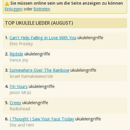
Sie müssen online sein um die Seite anzeigen zu können
Einloggen
oder
Beitreten
TOP UKULELE LIEDER (AUGUST)
1.
Can't Help Falling In Love With You
ukulelengriffe
Elvis Presley
2.
Riptide
ukulelengriffe
Vance Joy
3.
Somewhere Over The Rainbow
ukulelengriffe
Israel Kamakawiwo'ole
4.
I'm Yours
ukulelengriffe
Jason Mraz
5.
Creep
ukulelengriffe
Radiohead
6.
I Thought I Saw Your Face Today
ukulelengriffe
She and Him