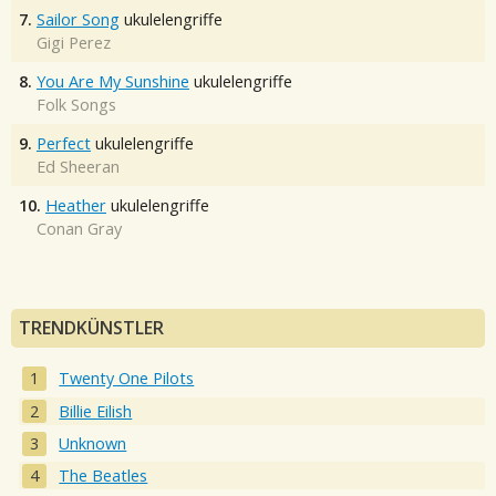
7.
Sailor Song
ukulelengriffe
Gigi Perez
8.
You Are My Sunshine
ukulelengriffe
Folk Songs
9.
Perfect
ukulelengriffe
Ed Sheeran
10.
Heather
ukulelengriffe
Conan Gray
TRENDKÜNSTLER
Twenty One Pilots
Billie Eilish
Unknown
The Beatles