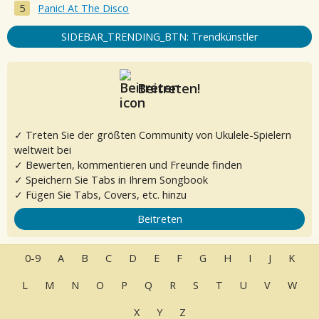
Panic! At The Disco
SIDEBAR_TRENDING_BTN: Trendkünstler
Beitreten!
✓ Treten Sie der größten Community von Ukulele-Spielern
weltweit bei
✓ Bewerten, kommentieren und Freunde finden
✓ Speichern Sie Tabs in Ihrem Songbook
✓ Fügen Sie Tabs, Covers, etc. hinzu
Beitreten
0-9
A
B
C
D
E
F
G
H
I
J
K
L
M
N
O
P
Q
R
S
T
U
V
W
X
Y
Z