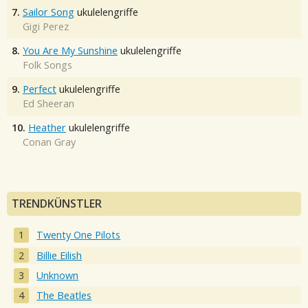
7.
Sailor Song
ukulelengriffe
Gigi Perez
8.
You Are My Sunshine
ukulelengriffe
Folk Songs
9.
Perfect
ukulelengriffe
Ed Sheeran
10.
Heather
ukulelengriffe
Conan Gray
TRENDKÜNSTLER
Twenty One Pilots
Billie Eilish
Unknown
The Beatles