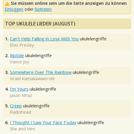
Sie müssen online sein um die Seite anzeigen zu können
Einloggen
oder
Beitreten
TOP UKULELE LIEDER (AUGUST)
1.
Can't Help Falling In Love With You
ukulelengriffe
Elvis Presley
2.
Riptide
ukulelengriffe
Vance Joy
3.
Somewhere Over The Rainbow
ukulelengriffe
Israel Kamakawiwo'ole
4.
I'm Yours
ukulelengriffe
Jason Mraz
5.
Creep
ukulelengriffe
Radiohead
6.
I Thought I Saw Your Face Today
ukulelengriffe
She and Him