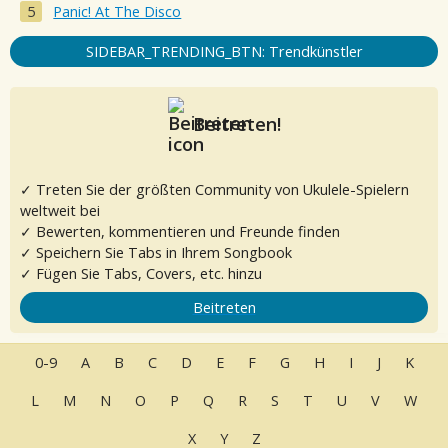
Panic! At The Disco
SIDEBAR_TRENDING_BTN: Trendkünstler
Beitreten!
✓ Treten Sie der größten Community von Ukulele-Spielern
weltweit bei
✓ Bewerten, kommentieren und Freunde finden
✓ Speichern Sie Tabs in Ihrem Songbook
✓ Fügen Sie Tabs, Covers, etc. hinzu
Beitreten
0-9
A
B
C
D
E
F
G
H
I
J
K
L
M
N
O
P
Q
R
S
T
U
V
W
X
Y
Z