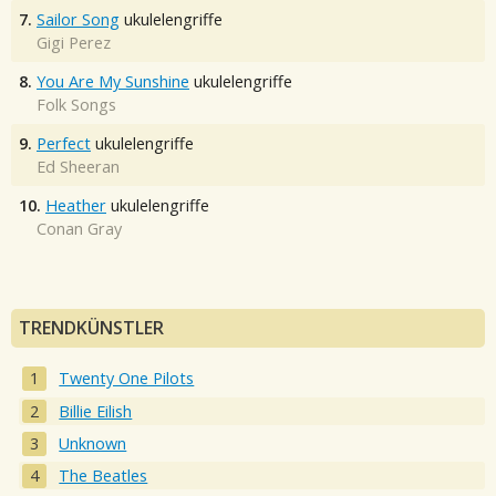
7.
Sailor Song
ukulelengriffe
Gigi Perez
8.
You Are My Sunshine
ukulelengriffe
Folk Songs
9.
Perfect
ukulelengriffe
Ed Sheeran
10.
Heather
ukulelengriffe
Conan Gray
TRENDKÜNSTLER
Twenty One Pilots
Billie Eilish
Unknown
The Beatles