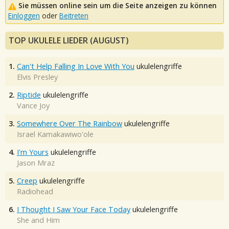
Sie müssen online sein um die Seite anzeigen zu können
Einloggen
oder
Beitreten
TOP UKULELE LIEDER (AUGUST)
1.
Can't Help Falling In Love With You
ukulelengriffe
Elvis Presley
2.
Riptide
ukulelengriffe
Vance Joy
3.
Somewhere Over The Rainbow
ukulelengriffe
Israel Kamakawiwo'ole
4.
I'm Yours
ukulelengriffe
Jason Mraz
5.
Creep
ukulelengriffe
Radiohead
6.
I Thought I Saw Your Face Today
ukulelengriffe
She and Him