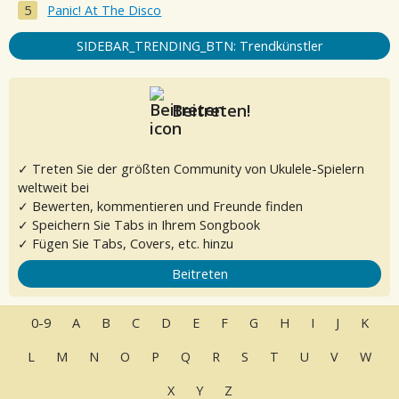
Panic! At The Disco
SIDEBAR_TRENDING_BTN: Trendkünstler
Beitreten!
✓ Treten Sie der größten Community von Ukulele-Spielern
weltweit bei
✓ Bewerten, kommentieren und Freunde finden
✓ Speichern Sie Tabs in Ihrem Songbook
✓ Fügen Sie Tabs, Covers, etc. hinzu
Beitreten
0-9
A
B
C
D
E
F
G
H
I
J
K
L
M
N
O
P
Q
R
S
T
U
V
W
X
Y
Z