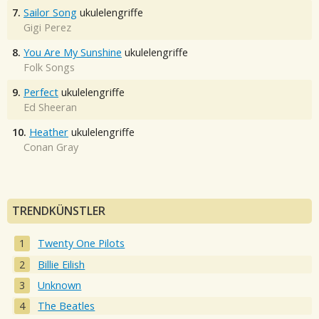
7.
Sailor Song
ukulelengriffe
Gigi Perez
8.
You Are My Sunshine
ukulelengriffe
Folk Songs
9.
Perfect
ukulelengriffe
Ed Sheeran
10.
Heather
ukulelengriffe
Conan Gray
TRENDKÜNSTLER
Twenty One Pilots
Billie Eilish
Unknown
The Beatles