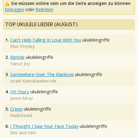
Sie müssen online sein um die Seite anzeigen zu können
Einloggen
oder
Beitreten
TOP UKULELE LIEDER (AUGUST)
1.
Can't Help Falling In Love With You
ukulelengriffe
Elvis Presley
2.
Riptide
ukulelengriffe
Vance Joy
3.
Somewhere Over The Rainbow
ukulelengriffe
Israel Kamakawiwo'ole
4.
I'm Yours
ukulelengriffe
Jason Mraz
5.
Creep
ukulelengriffe
Radiohead
6.
I Thought I Saw Your Face Today
ukulelengriffe
She and Him