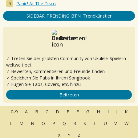
Panic! At The Disco
SIDEBAR_TRENDING_BTN: Trendkünstler
Beitreten!
✓ Treten Sie der größten Community von Ukulele-Spielern
weltweit bei
✓ Bewerten, kommentieren und Freunde finden
✓ Speichern Sie Tabs in Ihrem Songbook
✓ Fügen Sie Tabs, Covers, etc. hinzu
Beitreten
0-9
A
B
C
D
E
F
G
H
I
J
K
L
M
N
O
P
Q
R
S
T
U
V
W
X
Y
Z