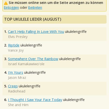
Sie müssen online sein um die Seite anzeigen zu können
Einloggen
oder
Beitreten
TOP UKULELE LIEDER (AUGUST)
1.
Can't Help Falling In Love With You
ukulelengriffe
Elvis Presley
2.
Riptide
ukulelengriffe
Vance Joy
3.
Somewhere Over The Rainbow
ukulelengriffe
Israel Kamakawiwo'ole
4.
I'm Yours
ukulelengriffe
Jason Mraz
5.
Creep
ukulelengriffe
Radiohead
6.
I Thought I Saw Your Face Today
ukulelengriffe
She and Him