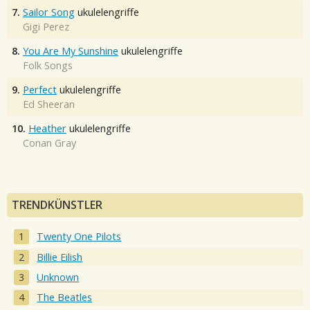
7.
Sailor Song
ukulelengriffe
Gigi Perez
8.
You Are My Sunshine
ukulelengriffe
Folk Songs
9.
Perfect
ukulelengriffe
Ed Sheeran
10.
Heather
ukulelengriffe
Conan Gray
TRENDKÜNSTLER
Twenty One Pilots
Billie Eilish
Unknown
The Beatles