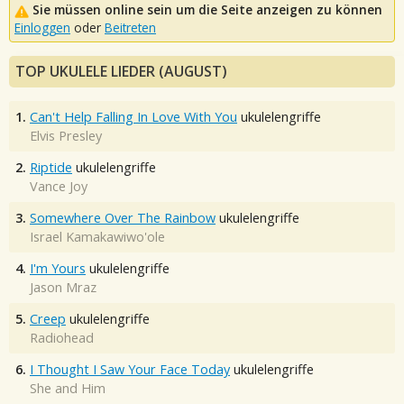
Sie müssen online sein um die Seite anzeigen zu können
Einloggen
oder
Beitreten
TOP UKULELE LIEDER (AUGUST)
1.
Can't Help Falling In Love With You
ukulelengriffe
Elvis Presley
2.
Riptide
ukulelengriffe
Vance Joy
3.
Somewhere Over The Rainbow
ukulelengriffe
Israel Kamakawiwo'ole
4.
I'm Yours
ukulelengriffe
Jason Mraz
5.
Creep
ukulelengriffe
Radiohead
6.
I Thought I Saw Your Face Today
ukulelengriffe
She and Him