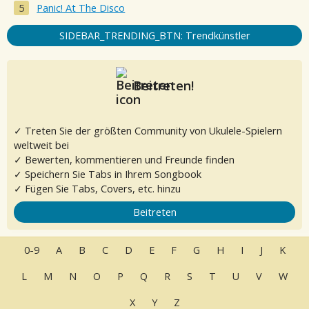
Panic! At The Disco
SIDEBAR_TRENDING_BTN: Trendkünstler
Beitreten!
✓ Treten Sie der größten Community von Ukulele-Spielern
weltweit bei
✓ Bewerten, kommentieren und Freunde finden
✓ Speichern Sie Tabs in Ihrem Songbook
✓ Fügen Sie Tabs, Covers, etc. hinzu
Beitreten
0-9
A
B
C
D
E
F
G
H
I
J
K
L
M
N
O
P
Q
R
S
T
U
V
W
X
Y
Z