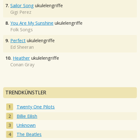
7.
Sailor Song
ukulelengriffe
Gigi Perez
8.
You Are My Sunshine
ukulelengriffe
Folk Songs
9.
Perfect
ukulelengriffe
Ed Sheeran
10.
Heather
ukulelengriffe
Conan Gray
TRENDKÜNSTLER
Twenty One Pilots
Billie Eilish
Unknown
The Beatles