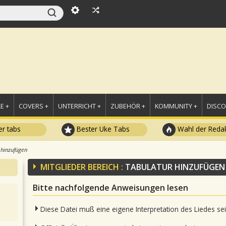
E +
COVERS +
UNTERRICHT +
ZUBEHÖR +
KOMMUNITY +
DISC
r tabs
Bester Uke Tabs
Wahl der Redak
 hinzufügen
MITGLIEDER BEREICH :
TABULATUR HINZUFÜGEN
Bitte nachfolgende Anweisungen lesen
Diese Datei muß eine eigene Interpretation des Liedes se