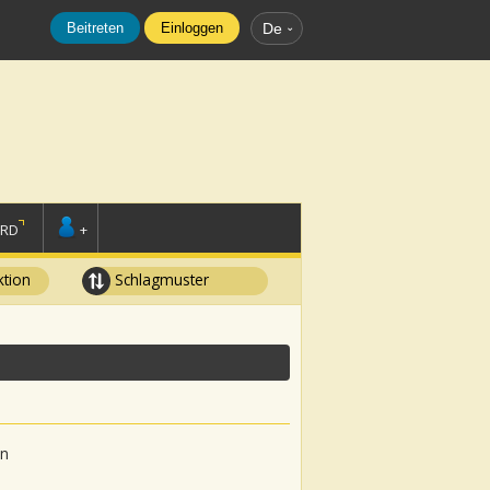
Beitreten
Einloggen
De
ORD
+
tion
Schlagmuster
in