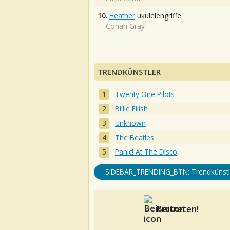
10.
Heather
ukulelengriffe
Conan Gray
TRENDKÜNSTLER
Twenty One Pilots
Billie Eilish
Unknown
The Beatles
Panic! At The Disco
SIDEBAR_TRENDING_BTN: Trendkünstl
Beitreten!