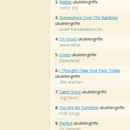
2.
Riptide
ukulelengriffe
Vance Joy
3.
Somewhere Over The Rainbow
ukulelengriffe
Israel Kamakawiwo'ole
4.
I'm Yours
ukulelengriffe
Jason Mraz
5.
Creep
ukulelengriffe
Radiohead
6.
I Thought I Saw Your Face Today
ukulelengriffe
She and Him
7.
Sailor Song
ukulelengriffe
Gigi Perez
8.
You Are My Sunshine
ukulelengriffe
Folk Songs
9.
Perfect
ukulelengriffe
Ed Sheeran