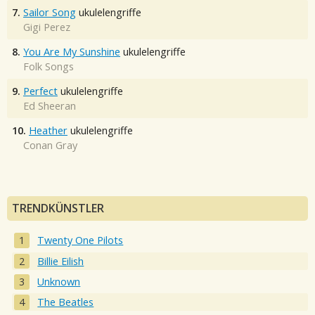
7.
Sailor Song
ukulelengriffe
Gigi Perez
8.
You Are My Sunshine
ukulelengriffe
Folk Songs
9.
Perfect
ukulelengriffe
Ed Sheeran
10.
Heather
ukulelengriffe
Conan Gray
TRENDKÜNSTLER
Twenty One Pilots
Billie Eilish
Unknown
The Beatles