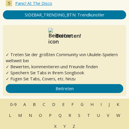
Panic! At The Disco
SIDEBAR_TRENDING_BTN: Trendkünstler
Beitreten!
✓ Treten Sie der größten Community von Ukulele-Spielern
weltweit bei
✓ Bewerten, kommentieren und Freunde finden
✓ Speichern Sie Tabs in Ihrem Songbook
✓ Fügen Sie Tabs, Covers, etc. hinzu
Beitreten
0-9
A
B
C
D
E
F
G
H
I
J
K
L
M
N
O
P
Q
R
S
T
U
V
W
X
Y
Z