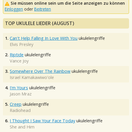
Sie müssen online sein um die Seite anzeigen zu können
Einloggen
oder
Beitreten
TOP UKULELE LIEDER (AUGUST)
1.
Can't Help Falling In Love With You
ukulelengriffe
Elvis Presley
2.
Riptide
ukulelengriffe
Vance Joy
3.
Somewhere Over The Rainbow
ukulelengriffe
Israel Kamakawiwo'ole
4.
I'm Yours
ukulelengriffe
Jason Mraz
5.
Creep
ukulelengriffe
Radiohead
6.
I Thought I Saw Your Face Today
ukulelengriffe
She and Him