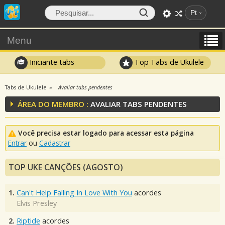
Pt
Menu
Iniciante tabs
Top Tabs de Ukulele
Tabs de Ukulele
Avaliar tabs pendentes
ÁREA DO MEMBRO :
AVALIAR TABS PENDENTES
Você precisa estar logado para acessar esta página
Entrar
ou
Cadastrar
TOP UKE CANÇÕES (AGOSTO)
1.
Can't Help Falling In Love With You
acordes
Elvis Presley
2.
Riptide
acordes