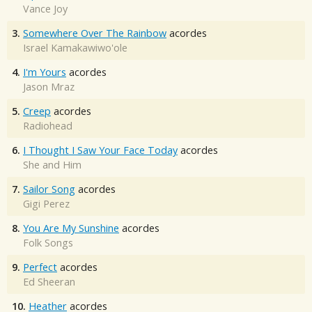
Vance Joy
3.
Somewhere Over The Rainbow
acordes
Israel Kamakawiwo'ole
4.
I'm Yours
acordes
Jason Mraz
5.
Creep
acordes
Radiohead
6.
I Thought I Saw Your Face Today
acordes
She and Him
7.
Sailor Song
acordes
Gigi Perez
8.
You Are My Sunshine
acordes
Folk Songs
9.
Perfect
acordes
Ed Sheeran
10.
Heather
acordes