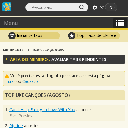
Pt
Menu
Iniciante tabs
Top Tabs de Ukulele
Tabs de Ukulele
Avaliar tabs pendentes
ÁREA DO MEMBRO :
AVALIAR TABS PENDENTES
Você precisa estar logado para acessar esta página
Entrar
ou
Cadastrar
TOP UKE CANÇÕES (AGOSTO)
1.
Can't Help Falling In Love With You
acordes
Elvis Presley
2.
Riptide
acordes