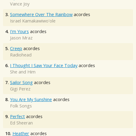
Vance Joy
3.
Somewhere Over The Rainbow
acordes
Israel Kamakawiwo'ole
4.
I'm Yours
acordes
Jason Mraz
5.
Creep
acordes
Radiohead
6.
I Thought I Saw Your Face Today
acordes
She and Him
7.
Sailor Song
acordes
Gigi Perez
8.
You Are My Sunshine
acordes
Folk Songs
9.
Perfect
acordes
Ed Sheeran
10.
Heather
acordes