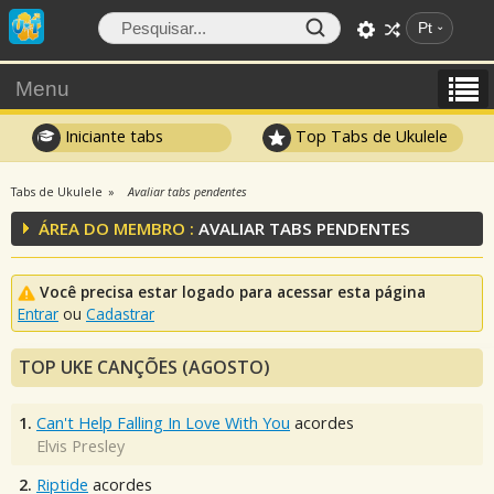
Pt
Menu
Iniciante tabs
Top Tabs de Ukulele
Tabs de Ukulele
Avaliar tabs pendentes
ÁREA DO MEMBRO :
AVALIAR TABS PENDENTES
Você precisa estar logado para acessar esta página
Entrar
ou
Cadastrar
TOP UKE CANÇÕES (AGOSTO)
1.
Can't Help Falling In Love With You
acordes
Elvis Presley
2.
Riptide
acordes