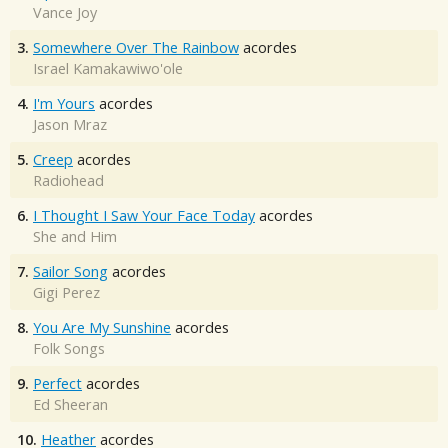
Vance Joy
3.
Somewhere Over The Rainbow
acordes
Israel Kamakawiwo'ole
4.
I'm Yours
acordes
Jason Mraz
5.
Creep
acordes
Radiohead
6.
I Thought I Saw Your Face Today
acordes
She and Him
7.
Sailor Song
acordes
Gigi Perez
8.
You Are My Sunshine
acordes
Folk Songs
9.
Perfect
acordes
Ed Sheeran
10.
Heather
acordes