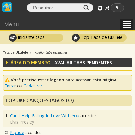
Pt
Menu
Iniciante tabs
Top Tabs de Ukulele
Tabs de Ukulele
Avaliar tabs pendentes
ÁREA DO MEMBRO :
AVALIAR TABS PENDENTES
Você precisa estar logado para acessar esta página
Entrar
ou
Cadastrar
TOP UKE CANÇÕES (AGOSTO)
1.
Can't Help Falling In Love With You
acordes
Elvis Presley
2.
Riptide
acordes