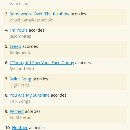
Vance Joy
3.
Somewhere Over The Rainbow
acordes
Israel Kamakawiwo'ole
4.
I'm Yours
acordes
Jason Mraz
5.
Creep
acordes
Radiohead
6.
I Thought I Saw Your Face Today
acordes
She and Him
7.
Sailor Song
acordes
Gigi Perez
8.
You Are My Sunshine
acordes
Folk Songs
9.
Perfect
acordes
Ed Sheeran
10.
Heather
acordes