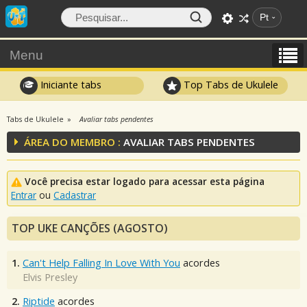
Pt
Menu
Iniciante tabs
Top Tabs de Ukulele
Tabs de Ukulele
Avaliar tabs pendentes
ÁREA DO MEMBRO :
AVALIAR TABS PENDENTES
Você precisa estar logado para acessar esta página
Entrar
ou
Cadastrar
TOP UKE CANÇÕES (AGOSTO)
1.
Can't Help Falling In Love With You
acordes
Elvis Presley
2.
Riptide
acordes