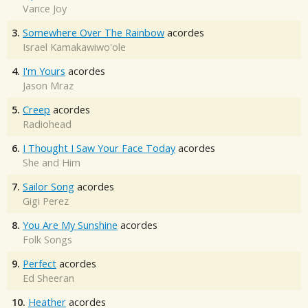
Vance Joy
3.
Somewhere Over The Rainbow
acordes
Israel Kamakawiwo'ole
4.
I'm Yours
acordes
Jason Mraz
5.
Creep
acordes
Radiohead
6.
I Thought I Saw Your Face Today
acordes
She and Him
7.
Sailor Song
acordes
Gigi Perez
8.
You Are My Sunshine
acordes
Folk Songs
9.
Perfect
acordes
Ed Sheeran
10.
Heather
acordes