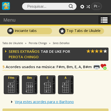
Pt
Menu
Iniciante tabs
Top Tabs de Ukulele
Tabs de Ukulele
Perota Chingo
Seres Extraños
SERES EXTRAÑOS
TAB DE UKE POR
PEROTA CHINGO
5
Acordes usados na música
: F#m, Bm, E, A, B#m
Veja estes acordes para o Barítono