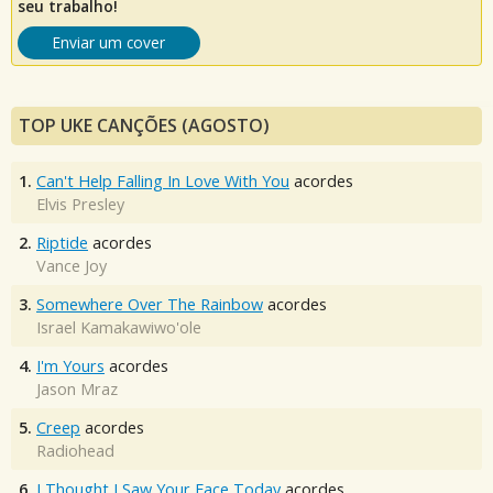
seu trabalho!
Enviar um cover
TOP UKE CANÇÕES (AGOSTO)
1.
Can't Help Falling In Love With You
acordes
Elvis Presley
2.
Riptide
acordes
Vance Joy
3.
Somewhere Over The Rainbow
acordes
Israel Kamakawiwo'ole
4.
I'm Yours
acordes
Jason Mraz
5.
Creep
acordes
Radiohead
6.
I Thought I Saw Your Face Today
acordes