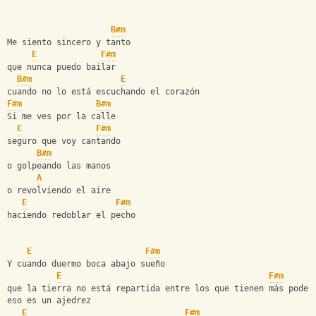
B#m
Me siento sincero y tanto
E
F#m
que nunca puedo bailar
B#m
E
cuando no lo está escuchando el corazón
F#m
B#m
Si me ves por la calle
E
F#m
seguro que voy cantando
B#m
o golpeando las manos
A
o revolviendo el aire
E
F#m
haciendo redoblar el pecho
E
F#m
Y cuando duermo boca abajo sueño
E
F#m
que la tierra no está repartida entre los que tienen más poder
eso es un ajedrez
E
F#m