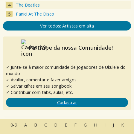
The Beatles
Panic! At The Disco
Ver todos: Artistas em alta
Participe da nossa Comunidade!
✓ Junte-se à maior comunidade de Jogadores de Ukulele do
mundo
✓ Avaliar, comentar e fazer amigos
✓ Salvar cifras em seu songbook
✓ Contribuir com tabs, aulas, etc.
Cadastrar
0-9
A
B
C
D
E
F
G
H
I
J
K