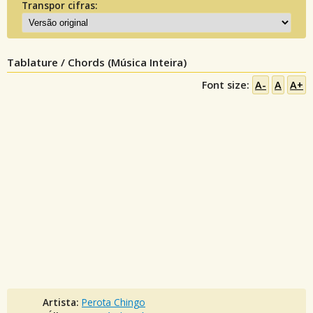
Transpor cifras:
Tablature / Chords (Música Inteira)
Font size:
A-
A
A+
Artista:
Perota Chingo