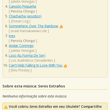
[
Julieta Venegas
]
Canción Pequeña
[
Perota Chingo
]
Chachacha (acustico)
[
Jósean Log
]
Somewhere Over The Rainbow
[
Israel Kamakawiwo'ole
]
Ines
[
Perota Chingo
]
Andar Conmigo
[
Julieta Venegas
]
Loco (tu Forma De Ser)
[
Los Auténticos Decadentes
]
Can't Help Falling In Love With You
[
Elvis Presley
]
Sobre esta música: Seres Extraños
Nenhuma informação sobre esta música.
Você cobriu
Seres Extraños
em seu Ukulele? Compartilhe