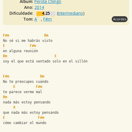
Álbum:
Perotá Chingó
Ano:
2014
Dificuldade:
4.25
(
Intermediario
)
Tom:
A
,
F#m
Acordes
F#m
Bm
No sé si me habrás visto
E
F#m
en alguna reunión
Bm
E
soy el que está sentado solo en el sillón
F#m
Bm
No te preocupes cuando
E
F#m
te parece verme mal
Bm
nada más estoy pensando
A
que nada más estoy pensando
E
F#m
cómo cambiar el mundo