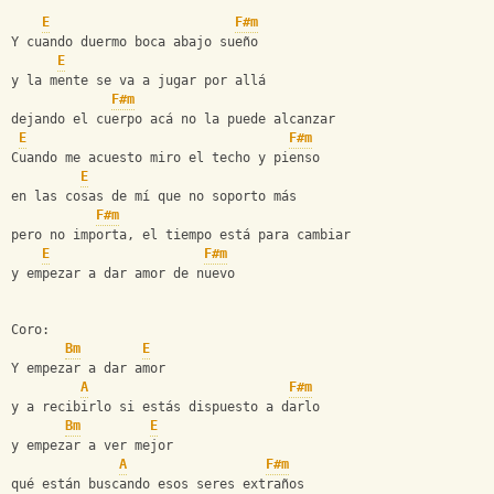
E
F#m
Y cuando duermo boca abajo sueño
E
y la mente se va a jugar por allá
F#m
dejando el cuerpo acá no la puede alcanzar
E
F#m
Cuando me acuesto miro el techo y pienso
E
en las cosas de mí que no soporto más
F#m
pero no importa, el tiempo está para cambiar
E
F#m
y empezar a dar amor de nuevo
Coro:
Bm
E
Y empezar a dar amor
A
F#m
y a recibirlo si estás dispuesto a darlo
Bm
E
y empezar a ver mejor
A
F#m
qué están buscando esos seres extraños