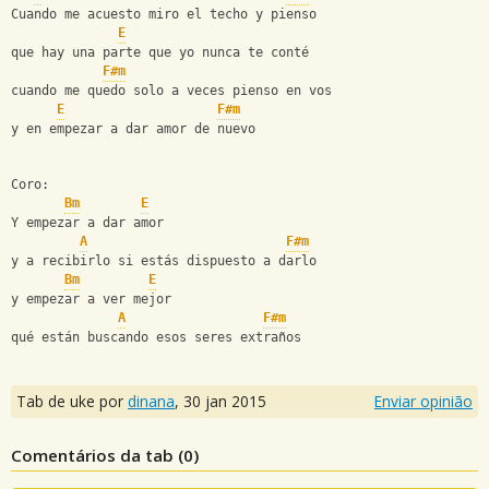
Cuando me acuesto miro el techo y pienso
E
que hay una parte que yo nunca te conté
F#m
cuando me quedo solo a veces pienso en vos
E
F#m
y en empezar a dar amor de nuevo
Coro:
Bm
E
Y empezar a dar amor
A
F#m
y a recibirlo si estás dispuesto a darlo
Bm
E
y empezar a ver mejor
A
F#m
qué están buscando esos seres extraños
Tab de uke por
dinana
,
30 jan 2015
Enviar opinião
Comentários da tab (
0
)