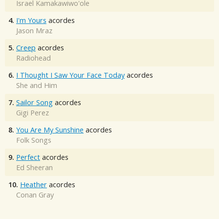
Israel Kamakawiwo'ole
4.
I'm Yours
acordes
Jason Mraz
5.
Creep
acordes
Radiohead
6.
I Thought I Saw Your Face Today
acordes
She and Him
7.
Sailor Song
acordes
Gigi Perez
8.
You Are My Sunshine
acordes
Folk Songs
9.
Perfect
acordes
Ed Sheeran
10.
Heather
acordes
Conan Gray