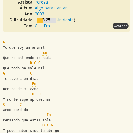
Artista:
Pereza
Álbum:
Algo para Cantar
Ano:
2003
Dificuldade:
3.25
(
Iniciante
)
Tom:
G
,
Em
Acordes
G
C
Yo que soy un animal 
Em
Que no entiendo de nada 
D
C
G
Que todo me sale mal
G
C
Te tuve cien días
Em
Dentro de mi cama
D
C
G
Y no te supe aprovechar
G
C
Ando perdido
Em
Pensando que estas sola 
D
C
G
Y pude haber sido tu abrigo