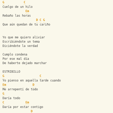
G
C
Cuelgo de un hilo
Em
Rebaño las horas
D
C
G
Que aún quedan de tu cariño
Yo que me quiero aliviar 
Escribiéndote un tema 
Diciéndote la verdad
Cumplo condena
Por ese mal día
De haberte dejado marchar 
ESTRIBILLO
G
C
Yo pienso en aquella tarde cuando
Em
D
Me arrepentí de todo
G
Daría todo
C
Em
Daría por estar contigo
D