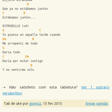
Dijiste mirándome
D
Que ya no estábamos juntos
C
D
Estábamos juntos...
ESTRIBILLO (x4)
G
C
Yo pienso en aquella tarde cuando
Em
D
Me arrepentí de todo
G
Daría todo
C
Em
Daría por estar contigo
D
Y no sentirme solo
⇢ Não satisfeito com esta tablatura?
Ver 1 outra(s)
versão(ões)
Tab de uke por
gonnzz
,
15 fev 2015
Enviar opinião