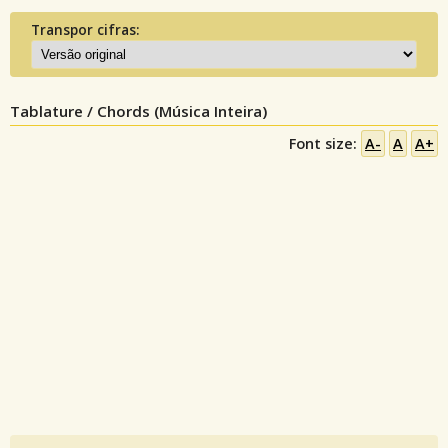
Transpor cifras:
Tablature / Chords (Música Inteira)
Font size:
A-
A
A+