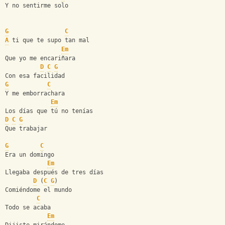
Y no sentirme solo
G
C
A
 ti que te supo tan mal
Em
Que yo me encariñara
D
C
G
Con esa facilidad
G
C
Y me emborrachara
Em
Los días que tú no tenías
D
C
G
Que trabajar
G
C
Era un domingo
Em
Llegaba después de tres días
D
 (
C
G
)   
Comiéndome el mundo
C
Todo se acaba
Em