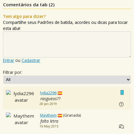
Comentários da tab (
2
)
Tem algo para dizer?
Compartilhe seus Padrões de batida, acordes ou dicas para tocar
esta aba!
Entrar
ou
Cadastrar
Filtrar por:
lydia2296
rasgueos??
28 Jan 2019
Maythem
(Granada)
falta letra
16 May 2015