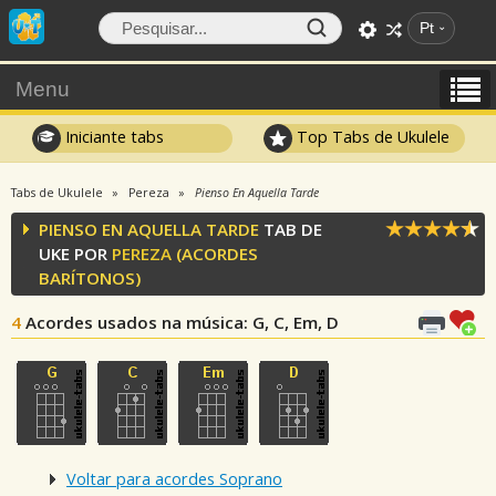
Pt
Menu
Iniciante tabs
Top Tabs de Ukulele
Tabs de Ukulele
Pereza
Pienso En Aquella Tarde
PIENSO EN AQUELLA TARDE
TAB DE
UKE POR
PEREZA
(ACORDES
BARÍTONOS)
4
Acordes usados na música
: G, C, Em, D
Voltar para acordes Soprano