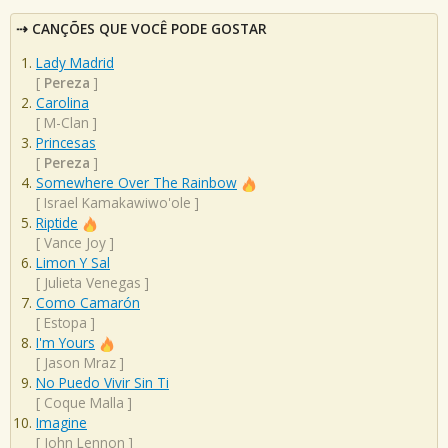
CANÇÕES QUE VOCÊ PODE GOSTAR
Lady Madrid
[
Pereza
]
Carolina
[
M-Clan
]
Princesas
[
Pereza
]
Somewhere Over The Rainbow
[
Israel Kamakawiwo'ole
]
Riptide
[
Vance Joy
]
Limon Y Sal
[
Julieta Venegas
]
Como Camarón
[
Estopa
]
I'm Yours
[
Jason Mraz
]
No Puedo Vivir Sin Ti
[
Coque Malla
]
Imagine
[
John Lennon
]