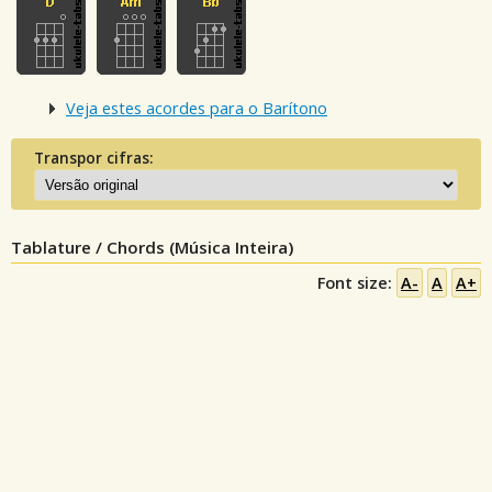
Veja estes acordes para o Barítono
Transpor cifras:
Tablature / Chords (Música Inteira)
Font size:
A-
A
A+