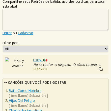
Compartilhe seus Padrões de batida, acordes ou dicas para tocar
esta aba!
Entrar
ou
Cadastrar
Filtrar por:
Hxrry_
No se cual es el rasgueo... O cómo tocarla. :c
23 Jan 2018
CANÇÕES QUE VOCÊ PODE GOSTAR
Baila Como Hombre
[
(me llamo) Sebastián
]
Hijos Del Peligro
[
(me llamo) Sebastián
]
Chachacha (acustico)