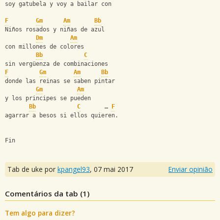
soy gatubela y voy a bailar con
F
Gm
Am
Bb
Niños rosados y niñas de azul
Dm
Am
con millones de colores
Bb
C
sin vergüenza de combinaciones
F
Gm
Am
Bb
donde las reinas se saben pintar
Gm
Am
y los principes se pueden
Bb
C
       … 
F
agarrar a besos si ellos quieren.
Fin
Tab de uke por
kpangel93
,
07 mai 2017
Enviar opinião
Comentários da tab (
1
)
Tem algo para dizer?