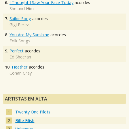
6.
I Thought I Saw Your Face Today
acordes
She and Him
7.
Sailor Song
acordes
Gigi Perez
8.
You Are My Sunshine
acordes
Folk Songs
9.
Perfect
acordes
Ed Sheeran
10.
Heather
acordes
Conan Gray
ARTISTAS EM ALTA
Twenty One Pilots
Billie Eilish
Unknown