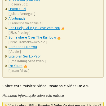
[
Jósean Log
]
Limon Y Sal
[
Julieta Venegas
]
Afortunada
[
Francisca Valenzuela
]
Can't Help Falling In Love With You
[
Elvis Presley
]
Somewhere Over The Rainbow
[
Israel Kamakawiwo'ole
]
Someone Like You
[
Adele
]
Esta Bien Ser Lo Peor
[
(me llamo) Sebastián
]
I'm Yours
[
Jason Mraz
]
Sobre esta música: Niños Rosados Y Niñas De Azul
Nenhuma informação sobre esta música.
Você cobriu
Niños Rosados Y Niñas De Azul
em seu Ukulele?