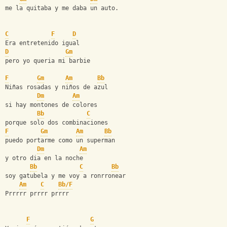
me la quitaba y me daba un auto.
C
F
D
Era entretenido igual
D
Gm
pero yo queria mi barbie
F
Gm
Am
Bb
Niñas rosadas y niños de azul
Dm
Am
si hay montones de colores
Bb
C
porque solo dos combinaciones
F
Gm
Am
Bb
puedo portarme como un superman
Dm
Am
y otro dia en la noche
Bb
C
Bb
soy gatubela y me voy a ronrronear
Am
C
Bb/F
Prrrrr prrrr prrrr
F
G