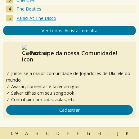
The Beatles
Panic! At The Disco
Ver todos: Artistas em alta
Participe da nossa Comunidade!
✓ Junte-se à maior comunidade de Jogadores de Ukulele do
mundo
✓ Avaliar, comentar e fazer amigos
✓ Salvar cifras em seu songbook
✓ Contribuir com tabs, aulas, etc.
Cadastrar
0-9
A
B
C
D
E
F
G
H
I
J
K