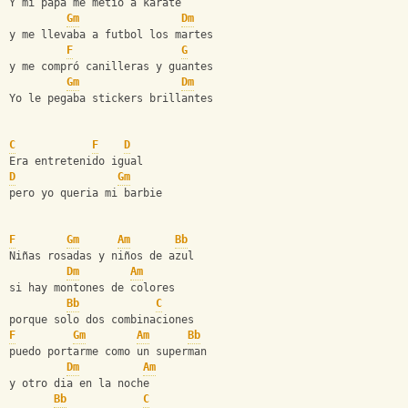
Y mi papá me metió a karate
Gm
Dm
y me llevaba a futbol los martes
F
G
y me compró canilleras y guantes
Gm
Dm
Yo le pegaba stickers brillantes
C
F
D
Era entretenido igual
D
Gm
pero yo queria mi barbie
F
Gm
Am
Bb
Niñas rosadas y niños de azul
Dm
Am
si hay montones de colores
Bb
C
porque solo dos combinaciones
F
Gm
Am
Bb
puedo portarme como un superman
Dm
Am
y otro dia en la noche
Bb
C