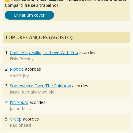
Compartilhe seu trabalho!
Enviar um cover
TOP UKE CANÇÕES (AGOSTO)
1.
Can't Help Falling In Love With You
acordes
Elvis Presley
2.
Riptide
acordes
Vance Joy
3.
Somewhere Over The Rainbow
acordes
Israel Kamakawiwo'ole
4.
I'm Yours
acordes
Jason Mraz
5.
Creep
acordes
Radiohead