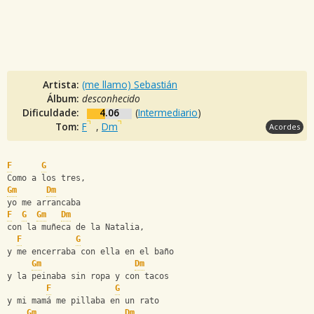
Artista:
(me llamo) Sebastián
Álbum:
desconhecido
Dificuldade:
4.06
(
Intermediario
)
Tom:
F
,
Dm
Acordes
F
G
Como a los tres,
Gm
Dm
yo me arrancaba
F
G
Gm
Dm
con la muñeca de la Natalia,
F
G
y me encerraba con ella en el baño
Gm
Dm
y la peinaba sin ropa y con tacos
F
G
y mi mamá me pillaba en un rato
Gm
Dm