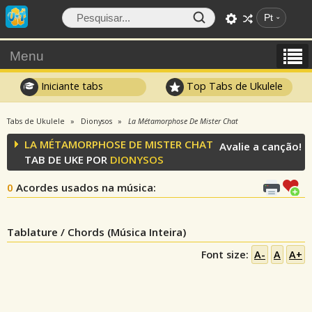
Pt
Menu
Iniciante tabs
Top Tabs de Ukulele
Tabs de Ukulele
Dionysos
La Métamorphose De Mister Chat
LA MÉTAMORPHOSE DE MISTER CHAT
Avalie a canção!
TAB DE UKE POR
DIONYSOS
0
Acordes usados na música
:
Tablature / Chords (Música Inteira)
Font size:
A-
A
A+