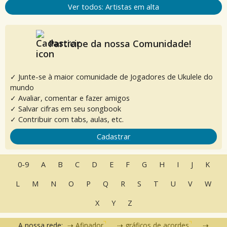
Ver todos: Artistas em alta
Participe da nossa Comunidade!
✓ Junte-se à maior comunidade de Jogadores de Ukulele do
mundo
✓ Avaliar, comentar e fazer amigos
✓ Salvar cifras em seu songbook
✓ Contribuir com tabs, aulas, etc.
Cadastrar
0-9
A
B
C
D
E
F
G
H
I
J
K
L
M
N
O
P
Q
R
S
T
U
V
W
X
Y
Z
A nossa rede:
Afinador
gráficos de acordes