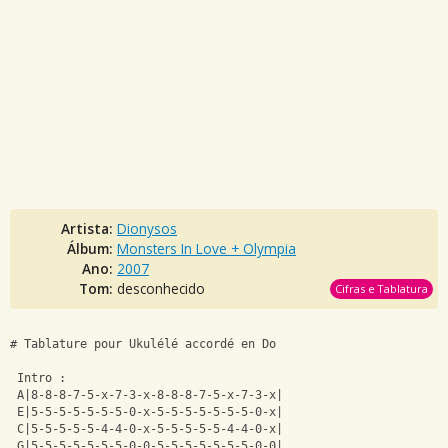
Artista:
Dionysos
Álbum:
Monsters In Love + Olympia
Ano:
2007
Tom:
desconhecido
Cifras e Tablatura
# Tablature pour Ukulélé accordé en Do 
 Intro : 
 A|8-8-8-7-5-x-7-3-x-8-8-8-7-5-x-7-3-x| 
 E|5-5-5-5-5-5-5-0-x-5-5-5-5-5-5-5-0-x| 
 C|5-5-5-5-5-4-4-0-x-5-5-5-5-5-4-4-0-x| 
 G|5-5-5-5-5-5-5-0-0-5-5-5-5-5-5-5-0-0| 