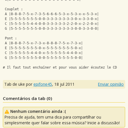
 Couplet : 
 A |8-8-8-7-5-x-7-3-5-6-6-6-5-3-x-5-3-x-x-5-3-x| 
 E |5-5-5-5-5-5-5-0-0-3-3-3-3-3-3-3-0-x-3-3-0-x| 
 C |5-5-5-5-5-4-4-0-0-3-3-3-3-3-2-2-0-x-2-2-0-x| 
 G |5-5-5-5-5-5-5-0-0-3-3-3-3-3-3-3-0-0-3-3-0-0| 
 Pont : 
 A |8-8-8-7-5-x-7-3-x-8-8-8-7-5-x-7-3-x| 
 E |5-5-5-5-5-5-5-0-x-5-5-5-5-5-5-5-0-x| 
 C |5-5-5-5-5-4-4-0-x-5-5-5-5-5-4-4-0-x| 
 G |5-5-5-5-5-5-5-0-0-5-5-5-5-5-5-5-0-0| 
# Il faut tout enchaîner et pour vous aider écoutez le CD
Tab de uke por
epifone45
,
18 jul 2011
Enviar opinião
Comentários da tab (
0
)
Nenhum comentário ainda :(
Precisa de ajuda, tem uma dica para compartilhar ou
simplesmente quer falar sobre essa música? Inicie a discussão!