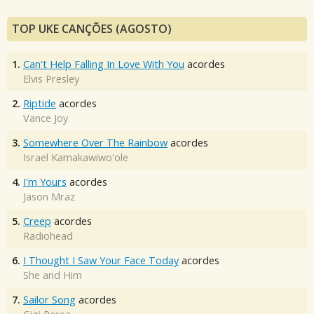
TOP UKE CANÇÕES (AGOSTO)
1.
Can't Help Falling In Love With You
acordes
Elvis Presley
2.
Riptide
acordes
Vance Joy
3.
Somewhere Over The Rainbow
acordes
Israel Kamakawiwo'ole
4.
I'm Yours
acordes
Jason Mraz
5.
Creep
acordes
Radiohead
6.
I Thought I Saw Your Face Today
acordes
She and Him
7.
Sailor Song
acordes