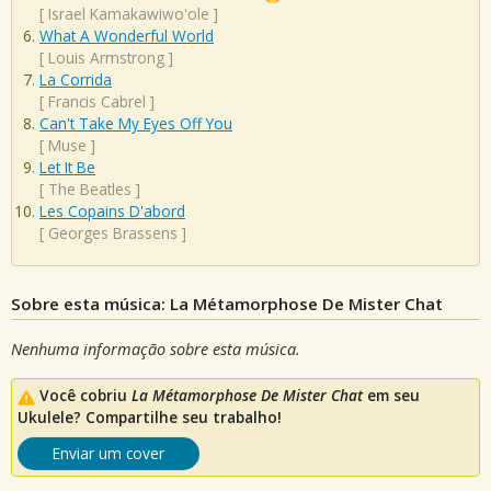
[
Israel Kamakawiwo'ole
]
What A Wonderful World
[
Louis Armstrong
]
La Corrida
[
Francis Cabrel
]
Can't Take My Eyes Off You
[
Muse
]
Let It Be
[
The Beatles
]
Les Copains D'abord
[
Georges Brassens
]
Sobre esta música: La Métamorphose De Mister Chat
Nenhuma informação sobre esta música.
Você cobriu
La Métamorphose De Mister Chat
em seu
Ukulele? Compartilhe seu trabalho!
Enviar um cover