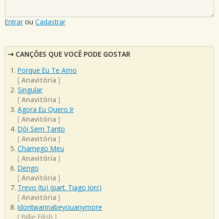
Entrar
ou
Cadastrar
CANÇÕES QUE VOCÊ PODE GOSTAR
Porque Eu Te Amo
[
Anavitória
]
Singular
[
Anavitória
]
Agora Eu Quero Ir
[
Anavitória
]
Dói Sem Tanto
[
Anavitória
]
Chamego Meu
[
Anavitória
]
Dengo
[
Anavitória
]
Trevo (tu) (part. Tiago Iorc)
[
Anavitória
]
Idontwannabeyouanymore
[
Billie Eilish
]