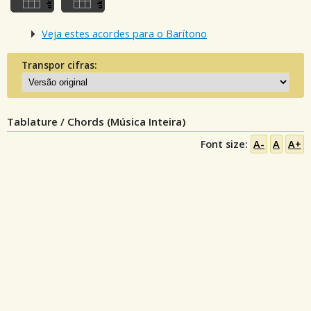
Veja estes acordes para o Barítono
Transpor cifras:
Tablature / Chords (Música Inteira)
Font size:
A-
A
A+