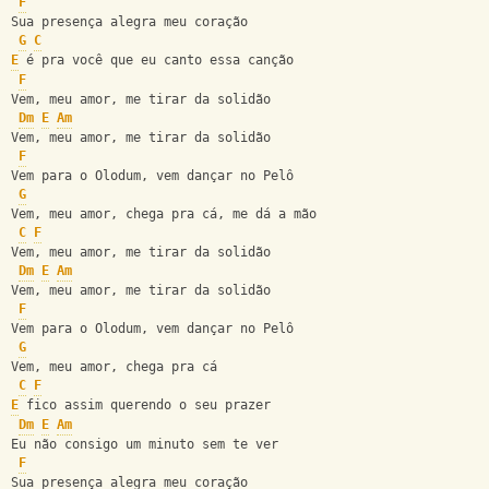
F
Sua presença alegra meu coração
G
C
E
 é pra você que eu canto essa canção
F
Vem, meu amor, me tirar da solidão
Dm
E
Am
Vem, meu amor, me tirar da solidão
F
Vem para o Olodum, vem dançar no Pelô
G
Vem, meu amor, chega pra cá, me dá a mão
C
F
Vem, meu amor, me tirar da solidão
Dm
E
Am
Vem, meu amor, me tirar da solidão
F
Vem para o Olodum, vem dançar no Pelô
G
Vem, meu amor, chega pra cá
C
F
E
 fico assim querendo o seu prazer
Dm
E
Am
Eu não consigo um minuto sem te ver
F
Sua presença alegra meu coração