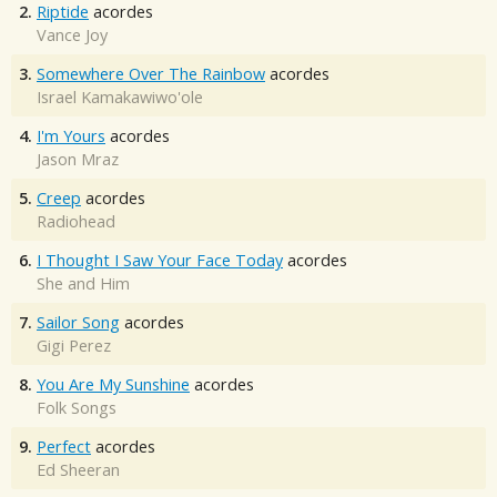
2.
Riptide
acordes
Vance Joy
3.
Somewhere Over The Rainbow
acordes
Israel Kamakawiwo'ole
4.
I'm Yours
acordes
Jason Mraz
5.
Creep
acordes
Radiohead
6.
I Thought I Saw Your Face Today
acordes
She and Him
7.
Sailor Song
acordes
Gigi Perez
8.
You Are My Sunshine
acordes
Folk Songs
9.
Perfect
acordes
Ed Sheeran