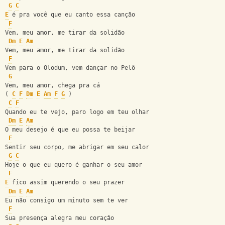
G
C
E
 é pra você que eu canto essa canção
F
Vem, meu amor, me tirar da solidão
Dm
E
Am
Vem, meu amor, me tirar da solidão
F
Vem para o Olodum, vem dançar no Pelô
G
Vem, meu amor, chega pra cá
( 
C
F
Dm
E
Am
F
G
 )
C
F
Quando eu te vejo, paro logo em teu olhar
Dm
E
Am
O meu desejo é que eu possa te beijar
F
Sentir seu corpo, me abrigar em seu calor
G
C
Hoje o que eu quero é ganhar o seu amor
F
E
 fico assim querendo o seu prazer
Dm
E
Am
Eu não consigo um minuto sem te ver
F
Sua presença alegra meu coração