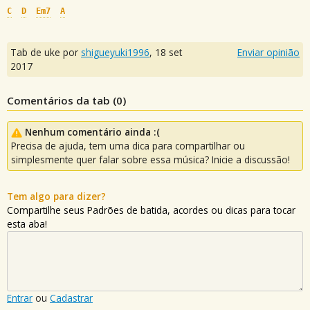
C
D
Em7
A
Tab de uke por
shigueyuki1996
,
18 set
Enviar opinião
2017
Comentários da tab (
0
)
Nenhum comentário ainda :(
Precisa de ajuda, tem uma dica para compartilhar ou
simplesmente quer falar sobre essa música? Inicie a discussão!
Tem algo para dizer?
Compartilhe seus Padrões de batida, acordes ou dicas para tocar
esta aba!
Entrar
ou
Cadastrar