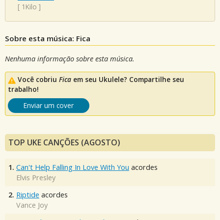
[
1Kilo
]
Sobre esta música: Fica
Nenhuma informação sobre esta música.
Você cobriu
Fica
em seu Ukulele? Compartilhe seu
trabalho!
Enviar um cover
TOP UKE CANÇÕES (AGOSTO)
1.
Can't Help Falling In Love With You
acordes
Elvis Presley
2.
Riptide
acordes
Vance Joy