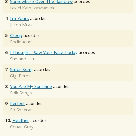
3.
Somewhere Over The Rainbow
acordes
Israel Kamakawiwo'ole
4.
I'm Yours
acordes
Jason Mraz
5.
Creep
acordes
Radiohead
6.
I Thought I Saw Your Face Today
acordes
She and Him
7.
Sailor Song
acordes
Gigi Perez
8.
You Are My Sunshine
acordes
Folk Songs
9.
Perfect
acordes
Ed Sheeran
10.
Heather
acordes
Conan Gray