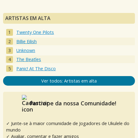
ARTISTAS EM ALTA
Twenty One Pilots
Billie Eilish
Unknown
The Beatles
Panic! At The Disco
Ver todos: Artistas em alta
Participe da nossa Comunidade!
✓ Junte-se à maior comunidade de Jogadores de Ukulele do
mundo
✓ Avaliar, comentar e fazer amigos