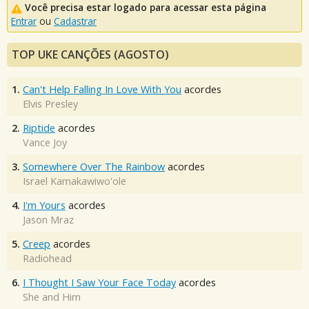
Você precisa estar logado para acessar esta página
Entrar
ou
Cadastrar
TOP UKE CANÇÕES (AGOSTO)
1.
Can't Help Falling In Love With You
acordes
Elvis Presley
2.
Riptide
acordes
Vance Joy
3.
Somewhere Over The Rainbow
acordes
Israel Kamakawiwo'ole
4.
I'm Yours
acordes
Jason Mraz
5.
Creep
acordes
Radiohead
6.
I Thought I Saw Your Face Today
acordes
She and Him