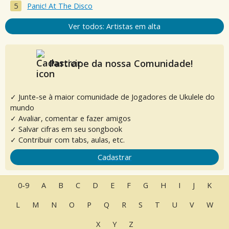
Panic! At The Disco
Ver todos: Artistas em alta
Participe da nossa Comunidade!
✓ Junte-se à maior comunidade de Jogadores de Ukulele do
mundo
✓ Avaliar, comentar e fazer amigos
✓ Salvar cifras em seu songbook
✓ Contribuir com tabs, aulas, etc.
Cadastrar
0-9
A
B
C
D
E
F
G
H
I
J
K
L
M
N
O
P
Q
R
S
T
U
V
W
X
Y
Z