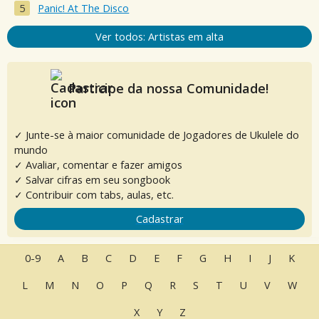
Panic! At The Disco
Ver todos: Artistas em alta
Participe da nossa Comunidade!
✓ Junte-se à maior comunidade de Jogadores de Ukulele do
mundo
✓ Avaliar, comentar e fazer amigos
✓ Salvar cifras em seu songbook
✓ Contribuir com tabs, aulas, etc.
Cadastrar
0-9
A
B
C
D
E
F
G
H
I
J
K
L
M
N
O
P
Q
R
S
T
U
V
W
X
Y
Z