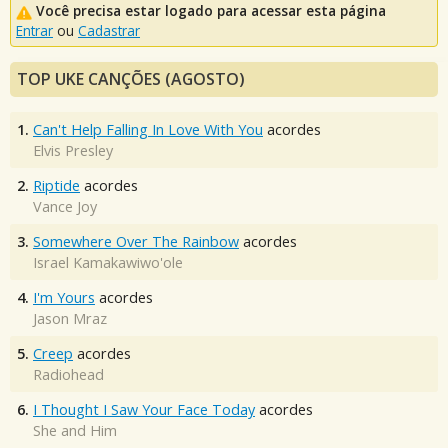
Você precisa estar logado para acessar esta página
Entrar
ou
Cadastrar
TOP UKE CANÇÕES (AGOSTO)
1.
Can't Help Falling In Love With You
acordes
Elvis Presley
2.
Riptide
acordes
Vance Joy
3.
Somewhere Over The Rainbow
acordes
Israel Kamakawiwo'ole
4.
I'm Yours
acordes
Jason Mraz
5.
Creep
acordes
Radiohead
6.
I Thought I Saw Your Face Today
acordes
She and Him