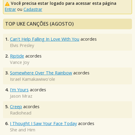
Você precisa estar logado para acessar esta página
Entrar
ou
Cadastrar
TOP UKE CANÇÕES (AGOSTO)
1.
Can't Help Falling In Love With You
acordes
Elvis Presley
2.
Riptide
acordes
Vance Joy
3.
Somewhere Over The Rainbow
acordes
Israel Kamakawiwo'ole
4.
I'm Yours
acordes
Jason Mraz
5.
Creep
acordes
Radiohead
6.
I Thought I Saw Your Face Today
acordes
She and Him