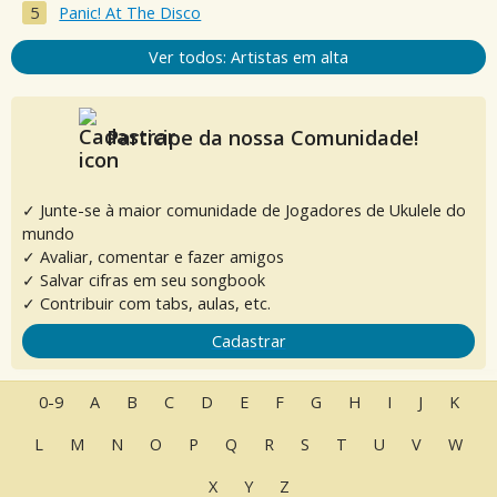
Panic! At The Disco
Ver todos: Artistas em alta
Participe da nossa Comunidade!
✓ Junte-se à maior comunidade de Jogadores de Ukulele do
mundo
✓ Avaliar, comentar e fazer amigos
✓ Salvar cifras em seu songbook
✓ Contribuir com tabs, aulas, etc.
Cadastrar
0-9
A
B
C
D
E
F
G
H
I
J
K
L
M
N
O
P
Q
R
S
T
U
V
W
X
Y
Z