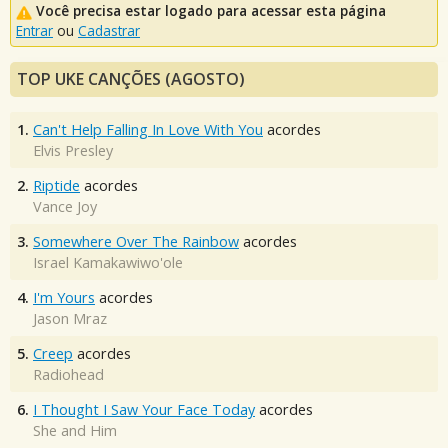
Você precisa estar logado para acessar esta página
Entrar
ou
Cadastrar
TOP UKE CANÇÕES (AGOSTO)
1.
Can't Help Falling In Love With You
acordes
Elvis Presley
2.
Riptide
acordes
Vance Joy
3.
Somewhere Over The Rainbow
acordes
Israel Kamakawiwo'ole
4.
I'm Yours
acordes
Jason Mraz
5.
Creep
acordes
Radiohead
6.
I Thought I Saw Your Face Today
acordes
She and Him