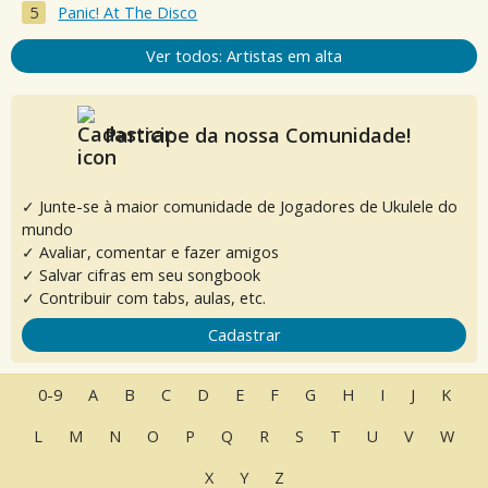
Panic! At The Disco
Ver todos: Artistas em alta
Participe da nossa Comunidade!
✓ Junte-se à maior comunidade de Jogadores de Ukulele do
mundo
✓ Avaliar, comentar e fazer amigos
✓ Salvar cifras em seu songbook
✓ Contribuir com tabs, aulas, etc.
Cadastrar
0-9
A
B
C
D
E
F
G
H
I
J
K
L
M
N
O
P
Q
R
S
T
U
V
W
X
Y
Z