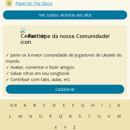
Panic! At The Disco
Ver todos: Artistas em alta
Participe da nossa Comunidade!
✓ Junte-se à maior comunidade de Jogadores de Ukulele do
mundo
✓ Avaliar, comentar e fazer amigos
✓ Salvar cifras em seu songbook
✓ Contribuir com tabs, aulas, etc.
Cadastrar
0-9
A
B
C
D
E
F
G
H
I
J
K
L
M
N
O
P
Q
R
S
T
U
V
W
X
Y
Z