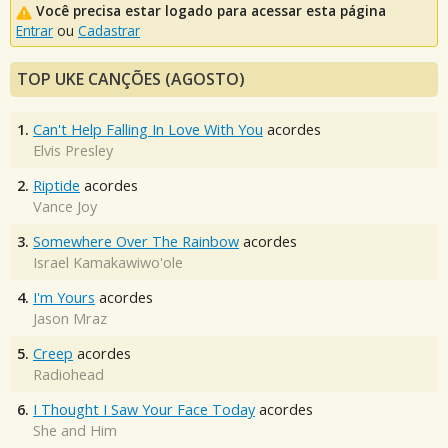
Você precisa estar logado para acessar esta página
Entrar
ou
Cadastrar
TOP UKE CANÇÕES (AGOSTO)
1.
Can't Help Falling In Love With You
acordes
Elvis Presley
2.
Riptide
acordes
Vance Joy
3.
Somewhere Over The Rainbow
acordes
Israel Kamakawiwo'ole
4.
I'm Yours
acordes
Jason Mraz
5.
Creep
acordes
Radiohead
6.
I Thought I Saw Your Face Today
acordes
She and Him