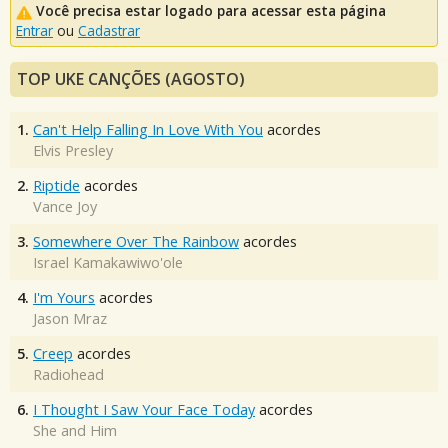
Você precisa estar logado para acessar esta página
Entrar
ou
Cadastrar
TOP UKE CANÇÕES (AGOSTO)
1.
Can't Help Falling In Love With You
acordes
Elvis Presley
2.
Riptide
acordes
Vance Joy
3.
Somewhere Over The Rainbow
acordes
Israel Kamakawiwo'ole
4.
I'm Yours
acordes
Jason Mraz
5.
Creep
acordes
Radiohead
6.
I Thought I Saw Your Face Today
acordes
She and Him