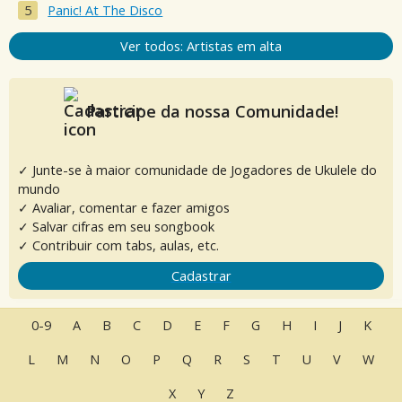
Panic! At The Disco
Ver todos: Artistas em alta
Participe da nossa Comunidade!
✓ Junte-se à maior comunidade de Jogadores de Ukulele do
mundo
✓ Avaliar, comentar e fazer amigos
✓ Salvar cifras em seu songbook
✓ Contribuir com tabs, aulas, etc.
Cadastrar
0-9
A
B
C
D
E
F
G
H
I
J
K
L
M
N
O
P
Q
R
S
T
U
V
W
X
Y
Z